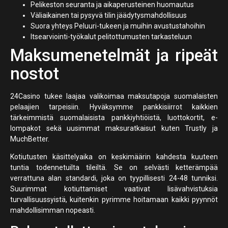
Pelikeston seuranta ja aikaperusteinen huomautus
Väliaikainen tai pysyvä tilin jäädytysmahdollisuus
Suora yhteys Peluuri-tukeen ja muihin avustustahoihin
Itsearviointi-työkalut pelitottumusten tarkasteluun
Maksumenetelmät ja ripeät
nostot
24Casino tukee laajaa valikoimaa maksutapoja suomalaisten
pelaajien tarpeisiin. Hyväksymme pankkisiirrot kaikkien
tärkeimmistä suomalaisista pankkiyhtiöistä, luottokortit, e-
lompakot sekä uusimmat maksuratkaisut kuten Trustly ja
MuchBetter.
Kotiutusten käsittelyaika on keskimäärin kahdesta kuuteen
tuntia todennetuilta tileiltä. Se on selvästi ketterämpää
verrattuna alan standardi, joka on tyypillisesti 24-48 tunniksi.
Suurimmat kotiuttamiset vaativat lisävahvistuksia
turvallisuussyistä, kuitenkin pyrimme hoitamaan kaikki pyynnöt
mahdollisimman nopeasti.