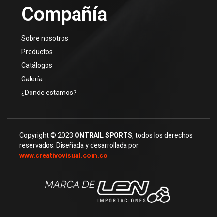
Compañía
Sobre nosotros
Productos
Catálogos
Galería
¿Dónde estamos?
Copyright © 2023
ONTRAIL SPORTS
, todos los derechos
reservados. Diseñada y desarrollada por
www.creativovisual.com.co