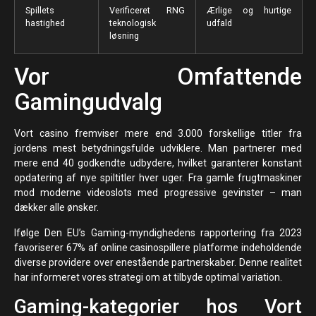
Spillets
Verificeret RNG
Ærlige og hurtige
hastighed
teknologisk
udfald
løsning
Vor Omfattende
Gamingudvalg
Vort casino fremviser mere end 3.000 forskellige titler fra
jordens mest betydningsfulde udviklere. Man partnerer med
mere end 40 godkendte udbydere, hvilket garanterer konstant
opdatering af nye spiltitler hver uger. Fra gamle frugtmaskiner
mod moderne videoslots med progressive gevinster – man
dækker alle ønsker.
Ifølge Den EU’s Gaming-myndighedens rapportering fra 2023
favoriserer 67% af online casinospillere platforme indeholdende
diverse providere over enestående partnerskaber. Denne realitet
har informeret vores strategi om at tilbyde optimal variation.
Gaming-kategorier hos Vort