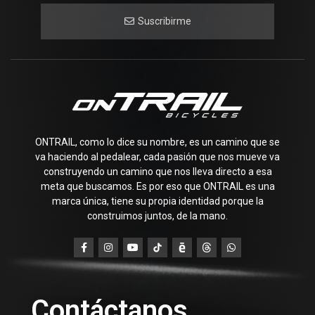
Suscribirme
ONTRAIL, como lo dice su nombre, es un camino que se
va haciendo al pedalear, cada pasión que nos mueve va
construyendo un camino que nos lleva directo a esa
meta que buscamos. Es por eso que ONTRAIL es una
marca única, tiene su propia identidad porque la
construimos juntos, de la mano.
Contáctanos