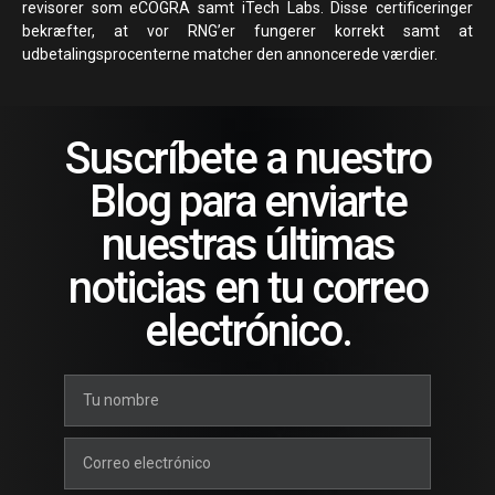
revisorer som eCOGRA samt iTech Labs. Disse certificeringer
bekræfter, at vor RNG’er fungerer korrekt samt at
udbetalingsprocenterne matcher den annoncerede værdier.
Suscríbete a nuestro
Blog para enviarte
nuestras últimas
noticias en tu correo
electrónico.