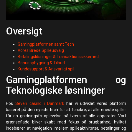
Oversigt
Gamingplatformen samt Tech
Vores Brede Spilleudvalg
Betalingsløsninger & Transaktionssikkerhed
Bonusopbygning & Tilbud
Kundesupport & Ansvarligt spil
Gamingplatformen og
Teknologiske løsninger
Hos
Seven casino i Danmark
har vi udviklet vores platform
baseret på den nyeste tech for at forsikre, at alle eneste spiller
får en gnidningsfri oplevelse på tværs af alle apparater. Vort
grænseflade bliver skabt med fokus på brugbarhed, hvilket
indebærer at navigation imellem spilleaktiviteter, betalinger og