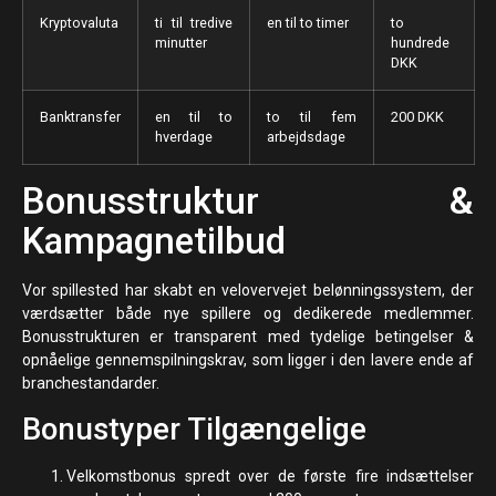
Kryptovaluta
ti til tredive
en til to timer
to
minutter
hundrede
DKK
Banktransfer
en til to
to til fem
200 DKK
hverdage
arbejdsdage
Bonusstruktur &
Kampagnetilbud
Vor spillested har skabt en velovervejet belønningssystem, der
værdsætter både nye spillere og dedikerede medlemmer.
Bonusstrukturen er transparent med tydelige betingelser &
opnåelige gennemspilningskrav, som ligger i den lavere ende af
branchestandarder.
Bonustyper Tilgængelige
Velkomstbonus spredt over de første fire indsættelser