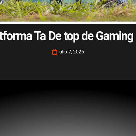
atforma Ta De top de Gaming 
julio 7, 2026