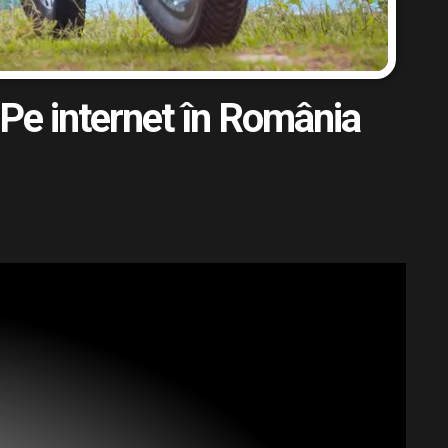
Pe internet în România