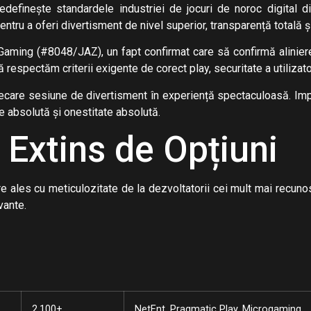
redefinește standardele industriei de jocuri de noroc digital
ru a oferi divertisment de nivel superior, transparență totală și
aming (#8048/JAZ), un fapt confirmat care să confirmă alinie
espectăm criterii exigente de corect play, securitate a utilizatoril
fiecare sesiune de divertisment în experiență spectaculoasă. Im
ie absolută și onestitate absolută.
 Extins de Opțiuni
are ales cu meticulozitate de la dezvoltatorii cei mult mai recuno
vante.
2.100+
NetEnt, Pragmatic Play, Microgaming