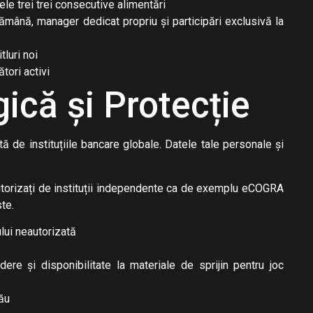
le trei trei consecutive alimentări
tămână, manager dedicat propriu și participări exclusivă la
luri noi
tori activi
ică și Protecție
ă de instituțiile bancare globale. Datele tale personale și
utorizați de instituții independente ca de exemplu eCOGRA
te.
ului neautorizată
ere și disponibilitate la materiale de sprijin pentru joc
tău