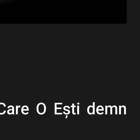
 Care O Ești demn