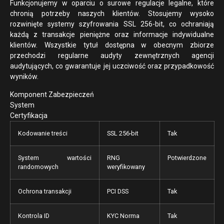
Funkcjonujemy w oparciu o surowe regulacje legalne, które
chronią potrzeby naszych klientów. Stosujemy wysoko
rozwinięte systemy szyfrowania SSL 256-bit, co ochraniają
każdą z transakcje pieniężne oraz informacje indywidualne
klientów. Wszystkie tytuł dostępna w obecnym zbiorze
przechodzi regularne audyty zewnętrznych agencji
audytujących, co gwarantuje jej uczciwość oraz przypadkowość
wyników.
Komponent Zabezpieczeń
System
Certyfikacja
Kodowanie treści
SSL 256-bit
Tak
System wartości
RNG
Potwierdzone
randomowych
weryfikowany
Ochrona transakcji
PCI DSS
Tak
Kontrola ID
KYC Norma
Tak