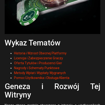
Wykaz Tematów
Historia i Wzrost Obecnej Platformy
Licencja i Zabezpieczenie Graczy
Oferta Tytułów i Producenci Gier
Nagrody i Schematy Punktowe
Metody Wpłat i Wypłaty Wygranych
Pomoc Użytkownika i Obsługa Klienta
Geneza i Rozwój Tej
Witryny