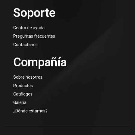
Soporte
Centro de ayuda
Preguntas frecuentes
Contáctanos
Compañía
Sobre nosotros
Productos
Catálogos
Galería
¿Dónde estamos?