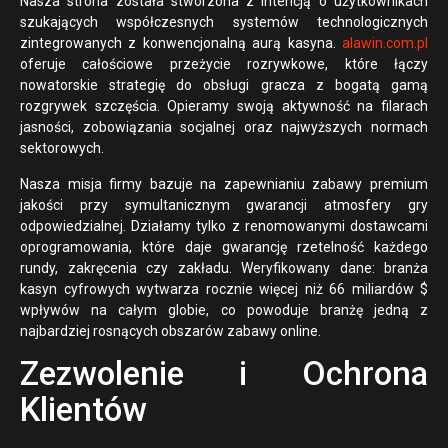
Nasza strona została stworzona z intencją o użytkownikach
szukających współczesnych systemów technologicznych
zintegrowanych z konwencjonalną aurą kasyna.
alawin.com.pl
oferuje całościowe przeżycie rozrywkowe, które łączy
nowatorskie strategię do obsługi gracza z bogatą gamą
rozgrywek szczęścia. Opieramy swoją aktywność na filarach
jasności, zobowiązania socjalnej oraz najwyższych normach
sektorowych.
Nasza misja firmy bazuje na zapewnianiu zabawy premium
jakości przy symultanicznym gwarancji atmosfery gry
odpowiedzialnej. Działamy tylko z renomowanymi dostawcami
oprogramowania, które daje gwarancję rzetelność każdego
rundy, zakręcenia czy zakładu. Weryfikowany dane: branża
kasyn cyfrowych wytwarza rocznie więcej niż 66 miliardów $
wpływów na całym globie, co powoduje branżę jedną z
najbardziej rosnących obszarów zabawy online.
Zezwolenie i Ochrona
Klientów