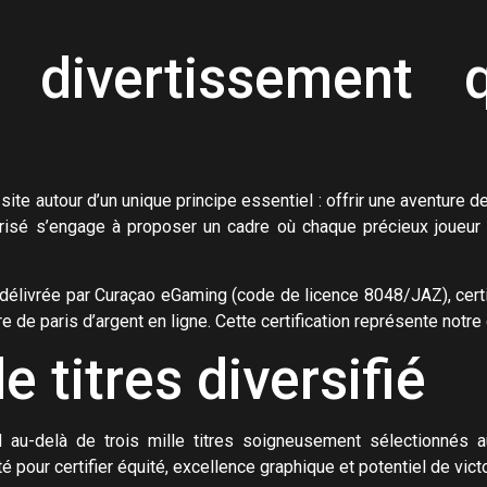
 divertissement q
te autour d’un unique principe essentiel : offrir une aventure 
urisé s’engage à proposer un cadre où chaque précieux joueur p
e délivrée par Curaçao eGaming (code de licence 8048/JAZ), certi
e de paris d’argent en ligne. Cette certification représente not
 titres diversifié
 au-delà de trois mille titres soigneusement sélectionnés 
our certifier équité, excellence graphique et potentiel de victoi