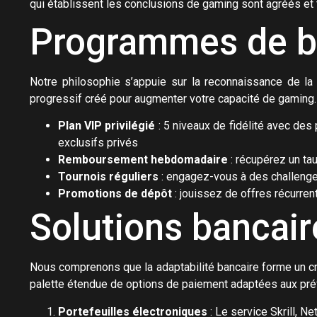
qui établissent les conclusions de gaming sont agréés et 
Programmes de b
Notre philosophie s’appuie sur la reconnaissance de 
progressif créé pour augmenter votre capacité de gaming.
Plan VIP privilégié
: 5 niveaux de fidélité avec de
exclusifs privés
Remboursement hebdomadaire
: récupérez un ta
Tournois réguliers
: engagez-vous à des challenge
Promotions de dépôt
: jouissez de offres récurre
Solutions bancair
Nous comprenons que la adaptabilité bancaire forme un cri
palette étendue de options de paiement adaptées aux préf
Portefeuilles électroniques
: Le service Skrill, 