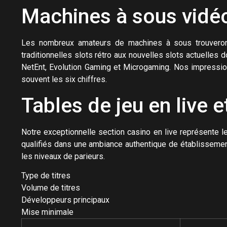
Machines à sous vidéo
Les nombreux amateurs de machines à sous trouveront 
traditionnelles slots rétro aux nouvelles slots actuell
NetEnt, Evolution Gaming et Microgaming. Nos impressio
souvent les six chiffres.
Tables de jeu en live 
Notre exceptionnelle section casino en live représente 
qualifiés dans une ambiance authentique de établissement
les niveaux de parieurs.
Type de titres
Volume de titres
Développeurs principaux
Mise minimale