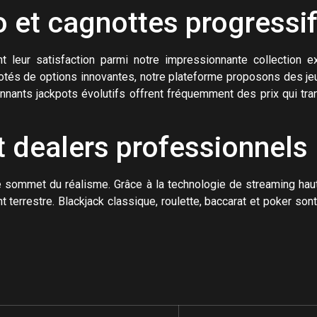
 et cagnottes progressi
leur satisfaction parmi notre impressionnante collection ex
es dotés de options innovantes, notre plateforme proposons des
nnants jackpots évolutifs offrent fréquemment des prix qui t
et dealers professionnels
le sommet du réalisme. Grâce à la technologie de streaming ha
 terrestre. Blackjack classique, roulette, baccarat et poker so