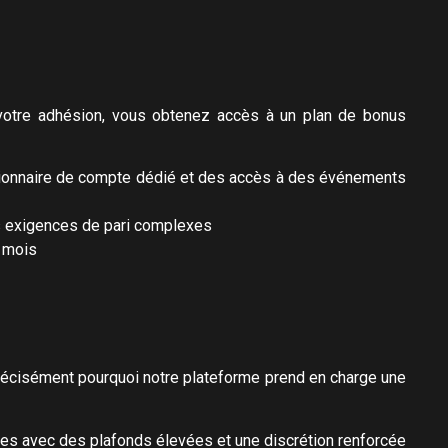
votre adhésion, vous obtenez accès à un plan de bonus
estionnaire de compte dédié et des accès à des événements
s exigences de pari complexes
r mois
 précisément pourquoi notre plateforme prend en charge une
nées avec des plafonds élevées et une discrétion renforcée