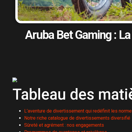
Aruba Bet Gaming : La
Tableau des mati
L’aventure de divertissement qui redéfinit les norm
Notre riche catalogue de divertissements diversifié
Sûreté et agrément : nos engagements