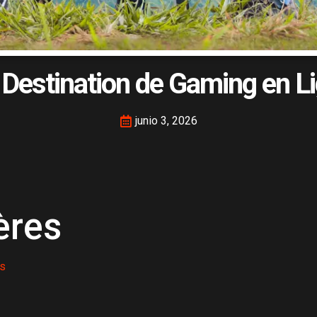
 Destination de Gaming en
junio 3, 2026
ères
es