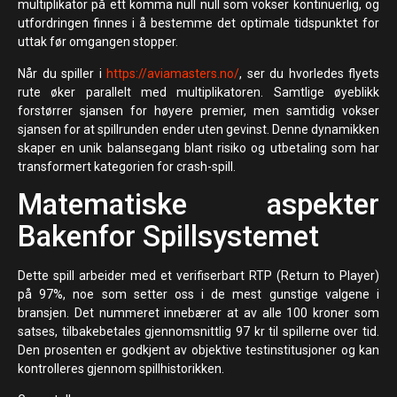
multiplikator på ett komma null null som vokser kontinuerlig, og
utfordringen finnes i å bestemme det optimale tidspunktet for
uttak før omgangen stopper.
Når du spiller i
https://aviamasters.no/
, ser du hvorledes flyets
rute øker parallelt med multiplikatoren. Samtlige øyeblikk
forstørrer sjansen for høyere premier, men samtidig vokser
sjansen for at spillrunden ender uten gevinst. Denne dynamikken
skaper en unik balansegang blant risiko og utbetaling som har
transformert kategorien for crash-spill.
Matematiske aspekter
Bakenfor Spillsystemet
Dette spill arbeider med et verifiserbart RTP (Return to Player)
på 97%, noe som setter oss i de mest gunstige valgene i
bransjen. Det nummeret innebærer at av alle 100 kroner som
satses, tilbakebetales gjennomsnittlig 97 kr til spillerne over tid.
Den prosenten er godkjent av objektive testinstitusjoner og kan
kontrolleres gjennom spillhistorikken.