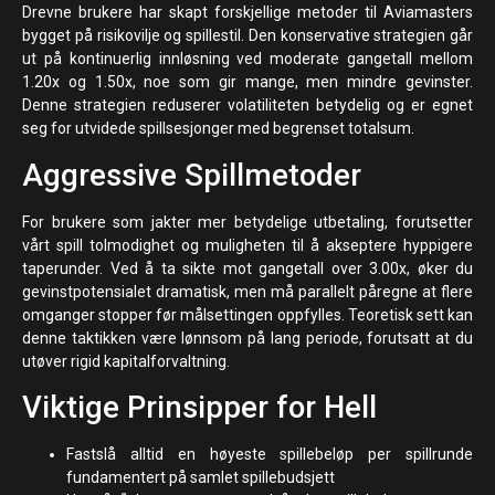
Drevne brukere har skapt forskjellige metoder til Aviamasters
bygget på risikovilje og spillestil. Den konservative strategien går
ut på kontinuerlig innløsning ved moderate gangetall mellom
1.20x og 1.50x, noe som gir mange, men mindre gevinster.
Denne strategien reduserer volatiliteten betydelig og er egnet
seg for utvidede spillsesjonger med begrenset totalsum.
Aggressive Spillmetoder
For brukere som jakter mer betydelige utbetaling, forutsetter
vårt spill tolmodighet og muligheten til å akseptere hyppigere
taperunder. Ved å ta sikte mot gangetall over 3.00x, øker du
gevinstpotensialet dramatisk, men må parallelt påregne at flere
omganger stopper før målsettingen oppfylles. Teoretisk sett kan
denne taktikken være lønnsom på lang periode, forutsatt at du
utøver rigid kapitalforvaltning.
Viktige Prinsipper for Hell
Fastslå alltid en høyeste spillebeløp per spillrunde
fundamentert på samlet spillebudsjett