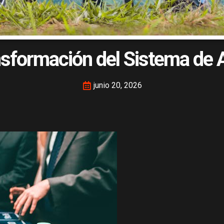
ansformación del Sistema de 
junio 20, 2026