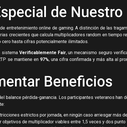
special de Nuestro
de entretenimiento online de gaming. A distinción de las tragam
as crecientes que calcula multiplicadores random en tiempo rea
cero hasta cifras potencialmente ilimitados.
en sistema
Verificablemente Fair
, un mecanismo seguro verifica
l RTP se mantiene en
97%
, una cifra confirmada y más alta al p
mentar Beneficios
 del balance pérdida-ganancia. Los participantes veteranos h
te:
ricciones estrictos por jornada, en ningún caso arriesgar más del
 objetivos de multiplicador viables entre 1,5 veces y dos punto