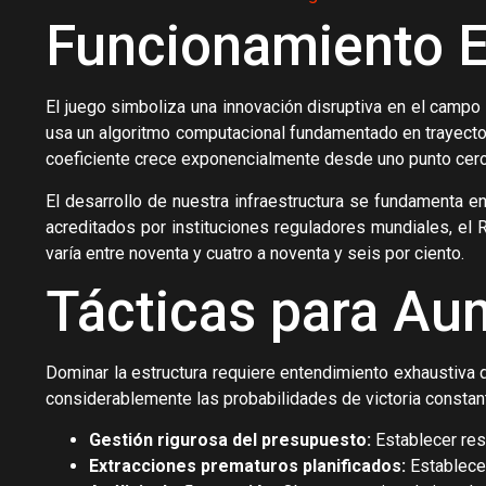
Funcionamiento E
El juego simboliza una innovación disruptiva en el campo 
usa un algoritmo computacional fundamentado en trayectori
coeficiente crece exponencialmente desde uno punto cero 
El desarrollo de nuestra infraestructura se fundamenta 
acreditados por instituciones reguladores mundiales, e
varía entre noventa y cuatro a noventa y seis por ciento.
Tácticas para Au
Dominar la estructura requiere entendimiento exhaustiva
considerablemente las probabilidades de victoria constan
Gestión rigurosa del presupuesto:
Establecer rest
Extracciones prematuros planificados:
Establecer