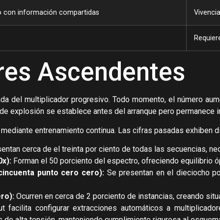
o con información compartidas
Vivencia
Requier
res Ascendentes
ulada del multiplicador progresivo. Todo momento, el número a
 de explosión se establece antes del arranque pero permanece in
 mediante entrenamiento continua. Las cifras pasadas exhiben di
ntan cerca de el treinta por ciento de todas las secuencias, n
x):
Forman el 50 porciento del espectro, ofreciendo equilibrio 
cincuenta punto cero cero):
Se presentan en el dieciocho po
ro):
Ocurren en cerca de 2 porciento de instancias, creando situ
facilita configurar extracciones automáticos a multiplicadores
 de alta tensión, manteniendo cumplimiento rigurosa al esquema