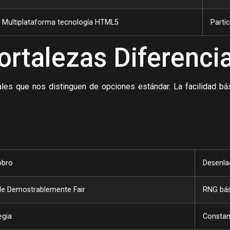
Multiplataforma tecnología HTML5
Parti
rtalezas Diferenci
ales que nos distinguen de opciones estándar. La facilidad bá
obro
Desenla
le Demostrablemente Fair
RNG bás
egia
Constan