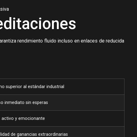
siva
editaciones
rantiza rendimiento fluido incluso en enlaces de reducida
no superior al estándar industrial
so inmediato sin esperas
 activo y emocionante
ilidad de ganancias extraordinarias