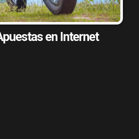
Apuestas en Internet