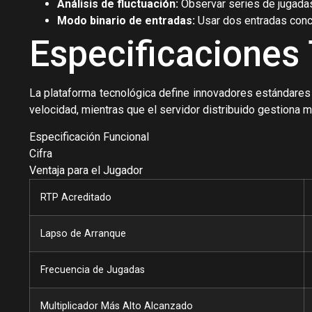
Análisis de fluctuación:
Observar series de jugadas
Modo binario de entradas:
Usar dos entradas conc
Especificaciones
La plataforma tecnológica define innovadores estándares 
velocidad, mientras que el servidor distribuido gestiona m
Especificación Funcional
Cifra
Ventaja para el Jugador
RTP Acreditado
Lapso de Arranque
Frecuencia de Jugadas
Multiplicador Más Alto Alcanzado