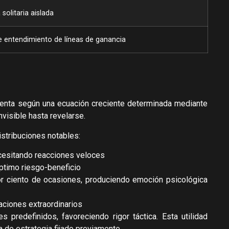
 solitaria aislada
e entendimiento de líneas de ganancia
umenta según una ecuación creciente determinada mediante
visible hasta revelarse.
stribuciones notables:
ecesitando reacciones veloces
óptimo riesgo-beneficio
r ciento de ocasiones, produciendo emoción psicológica
aciones extraordinarios
 predefinidos, favoreciendo rigor táctica. Esta utilidad
 de estrategia fijado previamente.