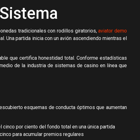
 Sistema
onedas tradicionales con rodillos giratorios,
aviator demo
l. Una partida inicia con un avión ascendiendo mientras el
ble que certifica honestidad total. Conforme estadísticas
romedio de la industria de sistemas de casino en línea que
an descubierto esquemas de conducta óptimos que aumentan
 cinco por ciento del fondo total en una única partida
 cinco para acumular premios regulares