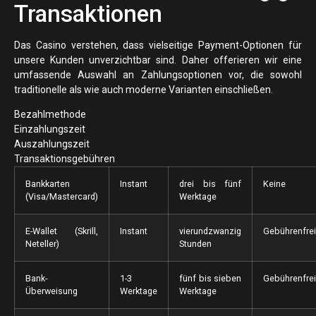
Transaktionen
Das Casino verstehen, dass vielseitige Payment-Optionen für
unsere Kunden unverzichtbar sind. Daher offerieren wir eine
umfassende Auswahl an Zahlungsoptionen vor, die sowohl
traditionelle als wie auch moderne Varianten einschließen.
Bezahlmethode
Einzahlungszeit
Auszahlungszeit
Transaktionsgebühren
Bankkarten
Instant
drei bis fünf
Keine
(Visa/Mastercard)
Werktage
E-Wallet (Skrill,
Instant
vierundzwanzig
Gebührenfrei
Neteller)
Stunden
Bank-
1-3
fünf bis sieben
Gebührenfrei
Überweisung
Werktage
Werktage