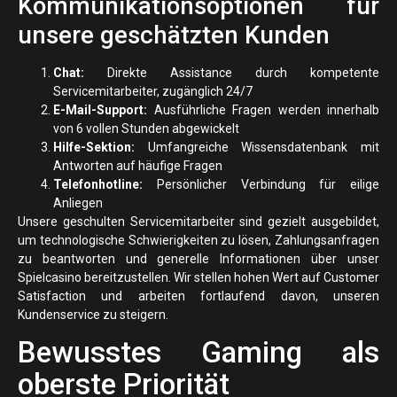
Kommunikationsoptionen für
unsere geschätzten Kunden
Chat:
Direkte Assistance durch kompetente
Servicemitarbeiter, zugänglich 24/7
E-Mail-Support:
Ausführliche Fragen werden innerhalb
von 6 vollen Stunden abgewickelt
Hilfe-Sektion:
Umfangreiche Wissensdatenbank mit
Antworten auf häufige Fragen
Telefonhotline:
Persönlicher Verbindung für eilige
Anliegen
Unsere geschulten Servicemitarbeiter sind gezielt ausgebildet,
um technologische Schwierigkeiten zu lösen, Zahlungsanfragen
zu beantworten und generelle Informationen über unser
Spielcasino bereitzustellen. Wir stellen hohen Wert auf Customer
Satisfaction und arbeiten fortlaufend davon, unseren
Kundenservice zu steigern.
Bewusstes Gaming als
oberste Priorität