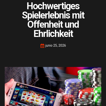
Hochwertiges
Spielerlebnis mit
Offenheit und
Ehrlichkeit
junio 25, 2026