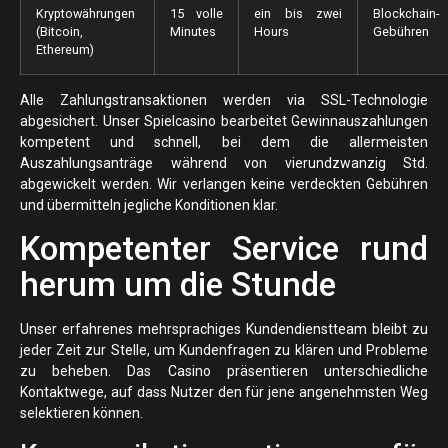
Kryptowährungen
15 volle
ein bis zwei
Blockchain-
(Bitcoin,
Minutes
Hours
Gebühren
Ethereum)
Alle Zahlungstransaktionen werden via SSL-Technologie
abgesichert. Unser Spielcasino bearbeitet Gewinnauszahlungen
kompetent und schnell, bei dem die allermeisten
Auszahlungsanträge während von vierundzwanzig Std.
abgewickelt werden. Wir verlangen keine verdeckten Gebühren
und übermitteln jegliche Konditionen klar.
Kompetenter Service rund
herum um die Stunde
Unser erfahrenes mehrsprachiges Kundendienstteam bleibt zu
jeder Zeit zur Stelle, um Kundenfragen zu klären und Probleme
zu beheben. Das Casino präsentieren unterschiedliche
Kontaktwege, auf dass Nutzer den für jene angenehmsten Weg
selektieren können.