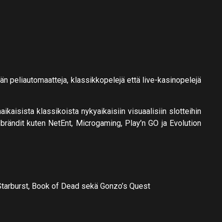
än peliautomaatteja, klassikkopelejä että live-kasinopelejä
kaisista klassikoista nykyaikaisiin visuaalisiin slotteihin
brändit kuten NetEnt, Microgaming, Play’n GO ja Evolution
 Starburst, Book of Dead sekä Gonzo’s Quest