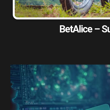
BetAlice – S