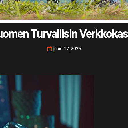
uomen Turvallisin Verkkokasin
junio 17, 2026