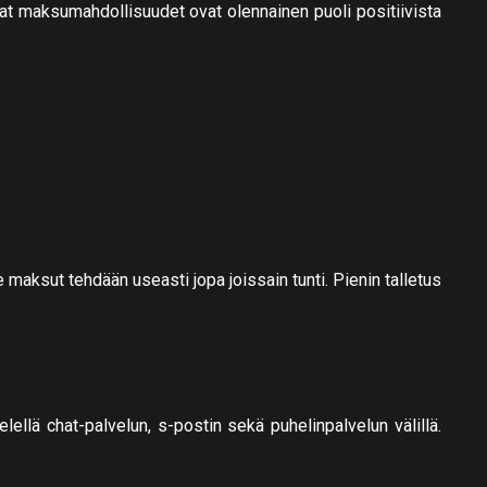
 maksumahdollisuudet ovat olennainen puoli positiivista
maksut tehdään useasti jopa joissain tunti. Pienin talletus
llä chat-palvelun, s-postin sekä puhelinpalvelun välillä.