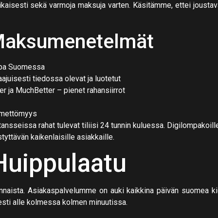
sesti sekä varmoja maksuja varten. Käsitämme, ettei joustavat
 Maksumenetelmät
tapa Suomessa
ajuisesti tiedossa olevat ja luotetut
er ja MuchBetter – pienet rahansiirrot
nimettömyys
sseissa rahat tulevat tiliisi 24 tunnin kuluessa. Digilompakoille 
ttävän kaikenlaisille asiakkaille.
Huippulaatu
naista. Asiakaspalvelumme on auki kaikkina päivän suomea kiele
sti alle kolmessa kolmen minuutissa.