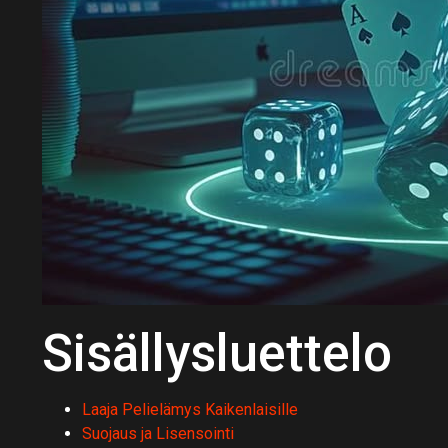
Sisällysluettelo
Laaja Pelielämys Kaikenlaisille
Suojaus ja Lisensointi