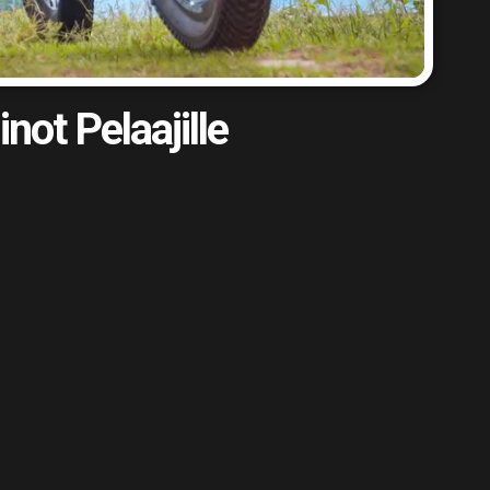
ot Pelaajille