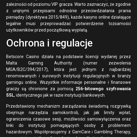
zależności od poziomu VIP gracza. Warto zaznaczyć, że zgodnie
z unijnymi przepisami odnośnie przeciwdziałania prania
pieniędzy (dyrektywa 2015/849), każde kasyno online działające
legalnie musi przeprowadzać potwierdzenie tożsamości
użytkowników przed początkową wypłatą.
Ochrona i regulacje
Betscore Casino działa na podstawie licencji wydanej przez
Malta Gaming Authority (numer zezwolenia
MGA/B2C/394/2017), która jest jednym z najbardziej
renomowanych i surowych instytucji regulacyjnych w branży
gamingu online. Wszystkie informacje personalne i finansowe
graczy są chronione za pomocą
256-bitowego szyfrowania
SSL
, identycznego jak w razie instytucji bankowych.
Przedstawiony mechanizm zarządzania świadomą rozgrywką
obejmuje narzędzia samokontroli, jak jak limity wpłat,
ograniczenia czasowe sesji, możliwości samowyłączenia oraz
linki do instytucji pomagających osoby z problemem
hazardowym. Współpracujemy z GamCare i Gambling Therapy,