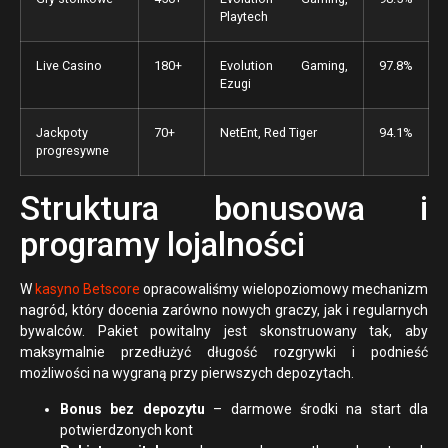
Playtech
Live Casino
180+
Evolution Gaming,
97.8%
Ezugi
Jackpoty
70+
NetEnt, Red Tiger
94.1%
progresywne
Struktura bonusowa i
programy lojalności
W
kasyno Betscore
opracowaliśmy wielopoziomowy mechanizm
nagród, który docenia zarówno nowych graczy, jak i regularnych
bywalców. Pakiet powitalny jest skonstruowany tak, aby
maksymalnie przedłużyć długość rozgrywki i podnieść
możliwości na wygraną przy pierwszych depozytach.
Bonus bez depozytu
– darmowe środki na start dla
potwierdzonych kont