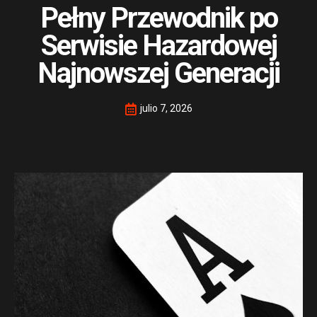
Pełny Przewodnik po
Serwisie Hazardowej
Najnowszej Generacji
julio 7, 2026