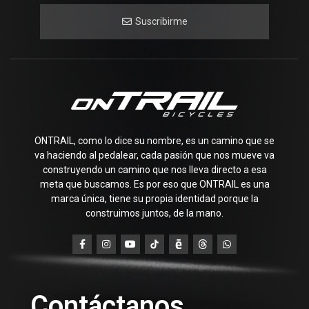
Suscribirme
ONTRAIL, como lo dice su nombre, es un camino que se
va haciendo al pedalear, cada pasión que nos mueve va
construyendo un camino que nos lleva directo a esa
meta que buscamos. Es por eso que ONTRAIL es una
marca única, tiene su propia identidad porque la
construimos juntos, de la mano.
Contáctanos