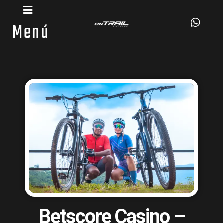
Menú
Betscore Casino –