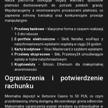
Nasza platforma obsługuje bogaty wachlarz sposobów
płatności dostosowanych do potrzeb polskich graczy.
Współpracujemy z renomowanymi procesorami płatności, co
zapewnia ochronę transakcji oraz konkurencyjne prowizje
manipulacyjne.
Przelewy bankowe
– klasyczna forma z czasem realizacji
1-3 dni robocze
E-portfele elektroniczne
– Skrill, Neteller, ecoPayz z
natychmiastowymi wpłatami i wypłatą w ciągu 24 godzin
Karty kredytowe
– Visa i Mastercard z szybkimi wpłatami
Przelewy ekspresowe
– Blik, Przelewy24 umożliwiające
wpłaty w trybie natychmiastowym
Kryptowaluty
– Bitcoin, Ethereum dla maksymalnej
anonimowości
Ograniczenia i potwierdzenie
rachunku
Minimalna depozyt w Betscore Casino to 50 PLN, co czyni
przedstawioną ofertę dostępną dla szerokiego grona odbiorców.
Maksymalne ograniczenia wypłat określane są indywidualnie w