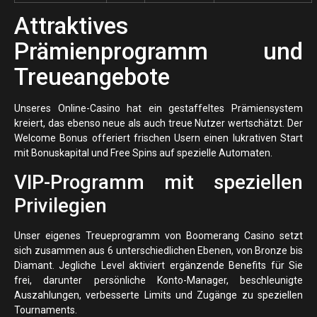
Attraktives
Prämienprogramm und
Treueangebote
Unseres Online-Casino hat ein gestaffeltes Prämiensystem
kreiert, das ebenso neue als auch treue Nutzer wertschätzt. Der
Welcome Bonus offeriert frischen Usern einen lukrativen Start
mit Bonuskapital und Free Spins auf spezielle Automaten.
VIP-Programm mit speziellen
Privilegien
Unser eigenes Treueprogramm von Boomerang Casino setzt
sich zusammen aus 6 unterschiedlichen Ebenen, von Bronze bis
Diamant. Jegliche Level aktiviert ergänzende Benefits für Sie
frei, darunter persönliche Konto-Manager, beschleunigte
Auszahlungen, verbesserte Limits und Zugänge zu speziellen
Tournaments.