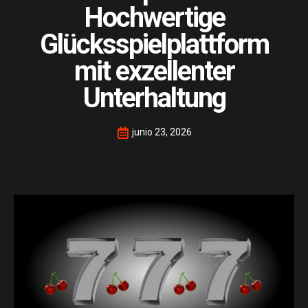
Hochwertige
Glücksspielplattform
mit exzellenter
Unterhaltung
junio 23, 2026