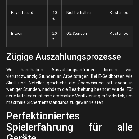
Paysafecard
10
Nicht erhältlich
Kostenlos
€
Bitcoin
20
0-2 Stunden
Kostenlos
€
Zügige Auszahlungsprozesse
Wir handhaben Auszahlungsanfragen binnen von
vierundzwanzig Stunden an Arbeitstagen. Bei E-Geldbörsen wie
Skrill und Neteller geschieht die Überweisung oft sogar in
weniger Stunden, nachdem die Bearbeitung beendet wurde. Für
neue Mitglieder ist eine erstmalige Verifizierung erforderlich, um
maximale Sicherheitsstandards zu gewährleisten.
Perfektioniertes
Spielerfahrung für alle
Geräte