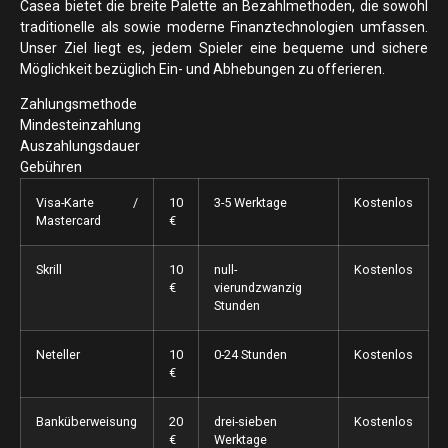
Casea bietet die breite Palette an Bezahlmethoden, die sowohl
traditionelle als sowie moderne Finanztechnologien umfassen.
Unser Ziel liegt es, jedem Spieler eine bequeme und sichere
Möglichkeit bezüglich Ein- und Abhebungen zu offerieren.
Zahlungsmethode
Mindesteinzahlung
Auszahlungsdauer
Gebühren
Visa-Karte /
10
3-5 Werktage
Kostenlos
Mastercard
€
Skrill
10
null-
Kostenlos
€
vierundzwanzig
Stunden
Neteller
10
0-24 Stunden
Kostenlos
€
Banküberweisung
20
drei-sieben
Kostenlos
€
Werktage