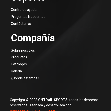
Centro de ayuda
Preguntas frecuentes
Contáctanos
Compañía
Sobre nosotros
Productos
Catálogos
Galería
¿Dónde estamos?
Copyright © 2023
ONTRAIL SPORTS
, todos los derechos
reservados. Diseñada y desarrollada por
www.creativovisual.com.co