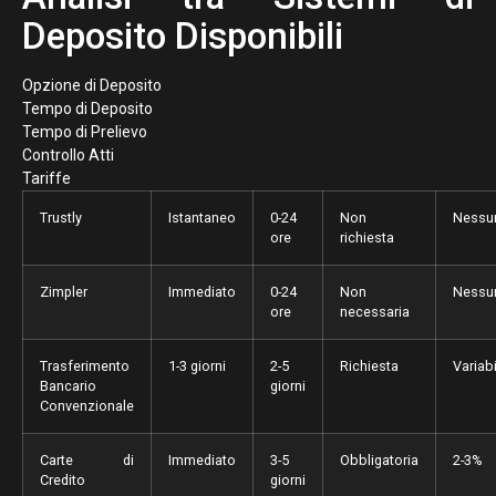
Deposito Disponibili
Opzione di Deposito
Tempo di Deposito
Tempo di Prelievo
Controllo Atti
Tariffe
Trustly
Istantaneo
0-24
Non
Nessu
ore
richiesta
Zimpler
Immediato
0-24
Non
Nessu
ore
necessaria
Trasferimento
1-3 giorni
2-5
Richiesta
Variabi
Bancario
giorni
Convenzionale
Carte di
Immediato
3-5
Obbligatoria
2-3%
Credito
giorni