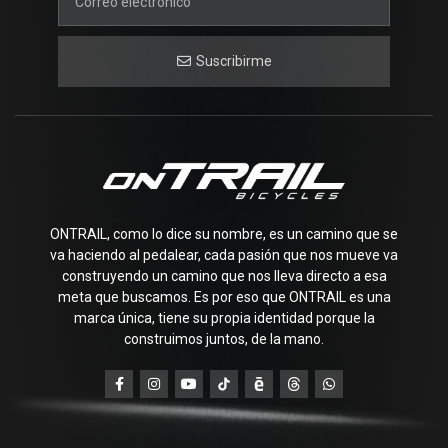
Suscribirme
ONTRAIL, como lo dice su nombre, es un camino que se
va haciendo al pedalear, cada pasión que nos mueve va
construyendo un camino que nos lleva directo a esa
meta que buscamos. Es por eso que ONTRAIL es una
marca única, tiene su propia identidad porque la
construimos juntos, de la mano.