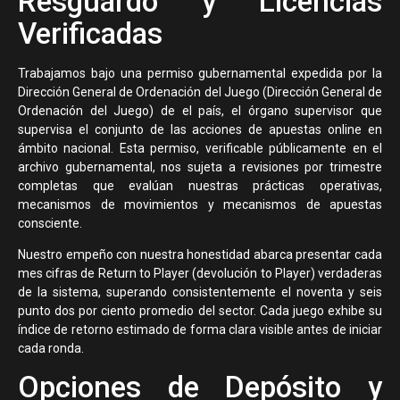
Resguardo y Licencias
Verificadas
Trabajamos bajo una permiso gubernamental expedida por la
Dirección General de Ordenación del Juego (Dirección General de
Ordenación del Juego) de el país, el órgano supervisor que
supervisa el conjunto de las acciones de apuestas online en
ámbito nacional. Esta permiso, verificable públicamente en el
archivo gubernamental, nos sujeta a revisiones por trimestre
completas que evalúan nuestras prácticas operativas,
mecanismos de movimientos y mecanismos de apuestas
consciente.
Nuestro empeño con nuestra honestidad abarca presentar cada
mes cifras de Return to Player (devolución to Player) verdaderas
de la sistema, superando consistentemente el noventa y seis
punto dos por ciento promedio del sector. Cada juego exhibe su
índice de retorno estimado de forma clara visible antes de iniciar
cada ronda.
Opciones de Depósito y