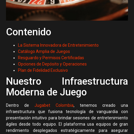
Contenido
La Sistema Innovadora de Entretenimiento
Catálogo Amplia de Juegos
Resguardo y Permisos Certificadas
Opciones de Depósito y Operaciones
Plan de Fidelidad Exclusivo
Nuestro Infraestructura
Moderna de Juego
Dentro de
Jugabet Colombia
, tenemos creado una
infraestructura que fusiona tecnología de vanguardia con
presentación intuitivo para brindar sesiones de entretenimiento
ágiles desde todo equipo. El plataforma usa equipos de gran
rendimiento desplegados estratégicamente para asegurar