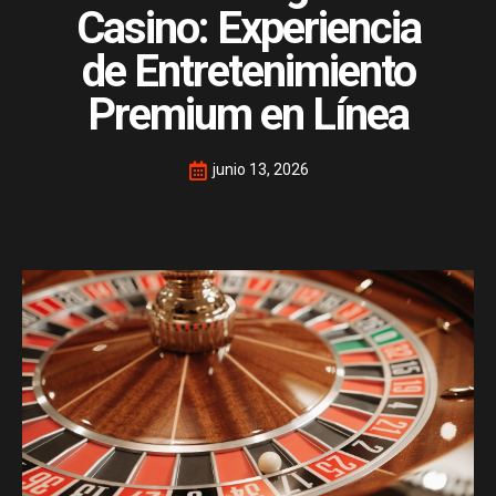
Casino: Experiencia
de Entretenimiento
Premium en Línea
junio 13, 2026