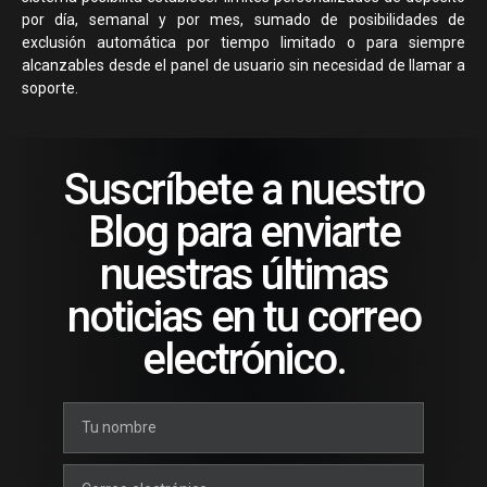
por día, semanal y por mes, sumado de posibilidades de
exclusión automática por tiempo limitado o para siempre
alcanzables desde el panel de usuario sin necesidad de llamar a
soporte.
Suscríbete a nuestro
Blog para enviarte
nuestras últimas
noticias en tu correo
electrónico.