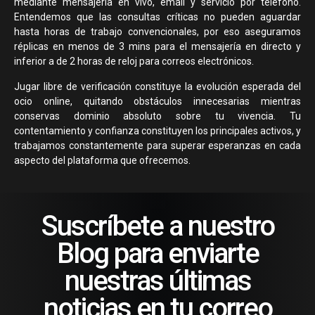
mediante mensajería en vivo, email y servicio por teléfono.
Entendemos que las consultas críticas no pueden aguardar
hasta horas de trabajo convencionales, por eso aseguramos
réplicas en menos de 3 mins para el mensajería en directo y
inferior a de 2 horas de reloj para correos electrónicos.
Jugar libre de verificación constituye la evolución esperada del
ocio online, quitando obstáculos innecesarias mientras
conservas dominio absoluto sobre tu vivencia. Tu
contentamiento y confianza constituyen los principales activos, y
trabajamos constantemente para superar esperanzas en cada
aspecto del plataforma que ofrecemos.
Suscríbete a nuestro
Blog para enviarte
nuestras últimas
noticias en tu correo