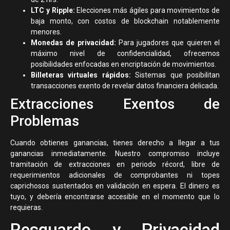
LTC y Ripple:
Elecciones más ágiles para movimientos de
baja monto, con costos de blockchain notablemente
menores.
Monedas de privacidad:
Para jugadores que quieren el
máximo nivel de confidencialidad, ofrecemos
posibilidades enfocadas en encriptación de movimientos.
Billeteras virtuales rápidos:
Sistemas que posibilitan
transacciones exento de revelar datos financiera delicada.
Extracciones Exentos de
Problemas
Cuando obtienes ganancias, tienes derecho a llegar a tus
ganancias inmediatamente. Nuestro compromiso incluye
tramitación de extracciones en periodo récord, libre de
requerimientos adicionales de comprobantes ni topes
caprichosos sustentados en validación en espera. El dinero es
tuyo, y debería encontrarse accesible en el momento que lo
requieras.
Resguardo y Privacidad