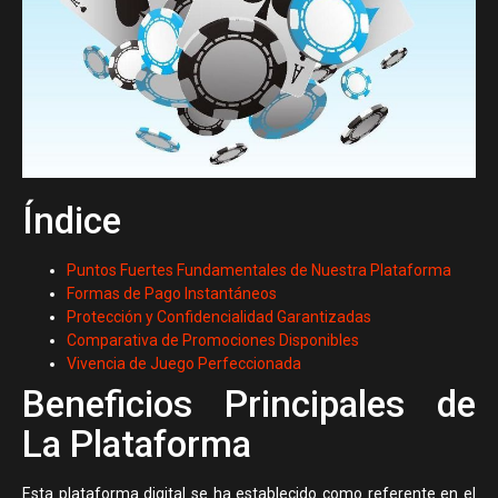
Índice
Puntos Fuertes Fundamentales de Nuestra Plataforma
Formas de Pago Instantáneos
Protección y Confidencialidad Garantizadas
Comparativa de Promociones Disponibles
Vivencia de Juego Perfeccionada
Beneficios Principales de
La Plataforma
Esta plataforma digital se ha establecido como referente en el