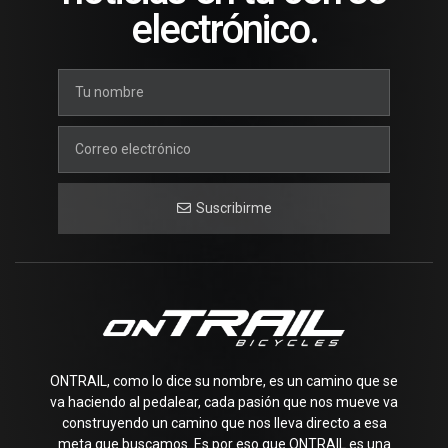
electrónico.
Suscribirme
ONTRAIL, como lo dice su nombre, es un camino que se
va haciendo al pedalear, cada pasión que nos mueve va
construyendo un camino que nos lleva directo a esa
meta que buscamos. Es por eso que ONTRAIL es una