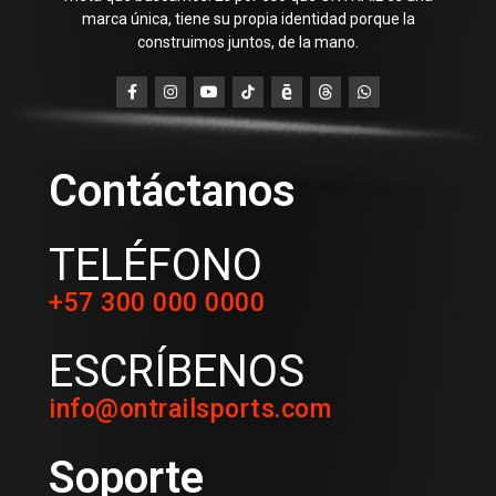
marca única, tiene su propia identidad porque la
construimos juntos, de la mano.
Contáctanos
TELÉFONO
+57 300 000 0000
ESCRÍBENOS
info@ontrailsports.com
Soporte