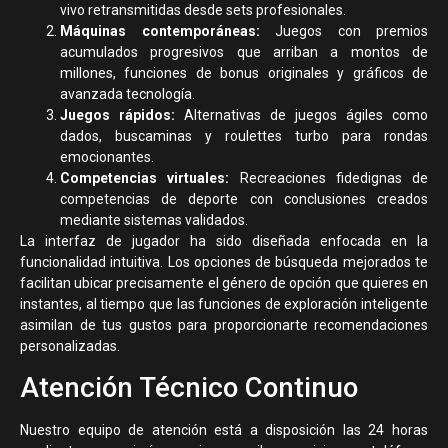
vivo retransmitidas desde sets profesionales.
Máquinas contemporáneas:
Juegos con premios
acumulados progresivos que arriban a montos de
millones, funciones de bonus originales y gráficos de
avanzada tecnología.
Juegos rápidos:
Alternativas de juegos ágiles como
dados, buscaminas y roulettes turbo para rondas
emocionantes.
Competencias virtuales:
Recreaciones fidedignas de
competencias de deporte con conclusiones creados
mediante sistemas validados.
La interfaz de jugador ha sido diseñada enfocada en la
funcionalidad intuitiva. Los opciones de búsqueda mejorados te
facilitan ubicar precisamente el género de opción que quieres en
instantes, al tiempo que las funciones de exploración inteligente
asimilan de tus gustos para proporcionarte recomendaciones
personalizadas.
Atención Técnico Continuo
Nuestro equipo de atención está a disposición las 24 horas