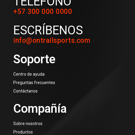
TELÉFONO
+57 300 000 0000
ESCRÍBENOS
info@ontrailsports.com
Soporte
Centro de ayuda
Preguntas frecuentes
Contáctanos
Compañía
Sobre nosotros
Productos