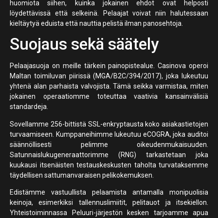
huomiota siihen, kuinka jokainen ehdot ovat helposti
löydettävissä että selkeinä. Pelaajat voivat niin halutessaan
kieltäytyä eduista että nauttia pelistä ilman panosehtoja.
Suojaus sekä säätely
Pelaajasuoja on meille tärkein painopistealue. Casinova operoi
Maltan toimiluvan piirissä (MGA/B2C/394/2017), joka lukeutuu
yhtenä alan parhaista valvojista. Tämä seikka varmistaa, miten
jokainen operaatiomme toteuttaa vaativia kansainvälisiä
standardeja.
Sovellamme 256-bittistä SSL-enkryptausta koko asiakastietojen
turvaamiseen. Kumppaneihimme lukeutuu eCOGRA, joka auditoi
säännöllisesti pelimme oikeudenmukaisuuden.
Satunnaislukugeneraattorimme (RNG) tarkastetaan joka
kuukausi itsenäisten testauskeskusten taholta turvataksemme
täydellisen sattumanvaraisen pelikokemuksen.
Edistämme vastuullista pelaamista antamalla monipuolisia
keinoja, esimerkiksi tallennuslimiitit, pelitauot ja itsekiellon.
Yhteistoiminnassa Peluuri-järjestön kesken tarjoamme apua