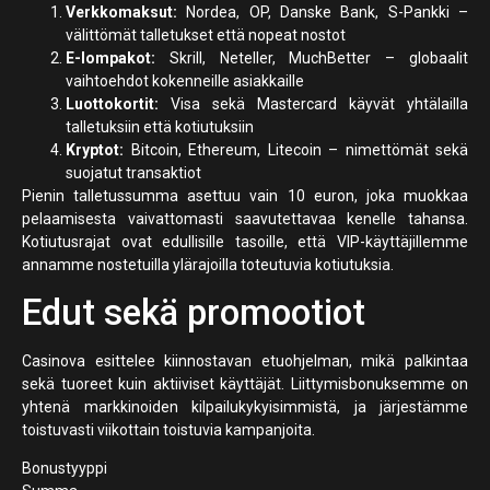
Verkkomaksut:
Nordea, OP, Danske Bank, S-Pankki –
välittömät talletukset että nopeat nostot
E-lompakot:
Skrill, Neteller, MuchBetter – globaalit
vaihtoehdot kokenneille asiakkaille
Luottokortit:
Visa sekä Mastercard käyvät yhtälailla
talletuksiin että kotiutuksiin
Kryptot:
Bitcoin, Ethereum, Litecoin – nimettömät sekä
suojatut transaktiot
Pienin talletussumma asettuu vain 10 euron, joka muokkaa
pelaamisesta vaivattomasti saavutettavaa kenelle tahansa.
Kotiutusrajat ovat edullisille tasoille, että VIP-käyttäjillemme
annamme nostetuilla ylärajoilla toteutuvia kotiutuksia.
Edut sekä promootiot
Casinova esittelee kiinnostavan etuohjelman, mikä palkintaa
sekä tuoreet kuin aktiiviset käyttäjät. Liittymisbonuksemme on
yhtenä markkinoiden kilpailukykyisimmistä, ja järjestämme
toistuvasti viikottain toistuvia kampanjoita.
Bonustyyppi