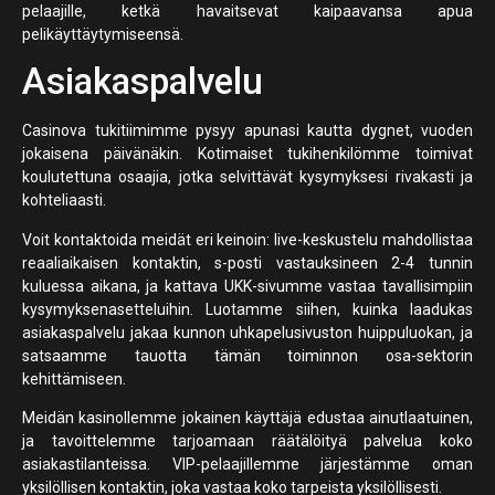
pelaajille, ketkä havaitsevat kaipaavansa apua
pelikäyttäytymiseensä.
Asiakaspalvelu
Casinova tukitiimimme pysyy apunasi kautta dygnet, vuoden
jokaisena päivänäkin. Kotimaiset tukihenkilömme toimivat
koulutettuna osaajia, jotka selvittävät kysymyksesi rivakasti ja
kohteliaasti.
Voit kontaktoida meidät eri keinoin: live-keskustelu mahdollistaa
reaaliaikaisen kontaktin, s-posti vastauksineen 2-4 tunnin
kuluessa aikana, ja kattava UKK-sivumme vastaa tavallisimpiin
kysymyksenasetteluihin. Luotamme siihen, kuinka laadukas
asiakaspalvelu jakaa kunnon uhkapelusivuston huippuluokan, ja
satsaamme tauotta tämän toiminnon osa-sektorin
kehittämiseen.
Meidän kasinollemme jokainen käyttäjä edustaa ainutlaatuinen,
ja tavoittelemme tarjoamaan räätälöityä palvelua koko
asiakastilanteissa. VIP-pelaajillemme järjestämme oman
yksilöllisen kontaktin, joka vastaa koko tarpeista yksilöllisesti.