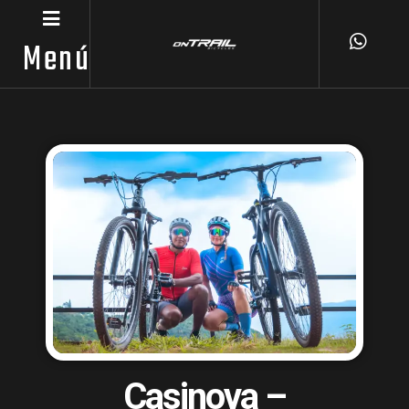
Menú
Casinova –