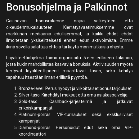
Bonusohjelma ja Palkinnot
Casinovan bonusrakenne nojaa selkeyteen että
oikeudenmukaisuuteen. Kierrätysvaatimuksemme ovat
markkinan mediaania edullisemmat, ja kaikki ehdot ehdot
ilmoitetaan yksiselitteisesti ennen edun aktivoimista. Emme
ikinä sovella salattuja ehtoja tai käytä monimutkaisia ohjeita.
Loyaliteettiohjelma toimii organisoitu 5:een erilliseen taksoon,
josta kukin mahdollistaa kasvavia bonuksia. Aktiivisuuden myötä
kertyvät loyaliteettipoenit määrittävät tason, sekä kehitys
tapahtuu itsestään ilman erillistä pyyntöä.
Bronze-level: Perus hyödyt ja viikoittaiset bonustarjoukset
Silver-taso: Kiirehdityt maksut että oma asiakaspalvelija
Gold-taso: Cashback-järjestelmä ja jatkuvat
erikoiskampanjat
Platinum-porras: VIP-turnaukset sekä eksklusiiviset
kampanjat
Diamond-porras: Personoidut edut sekä oma VIP-
koordinaattori