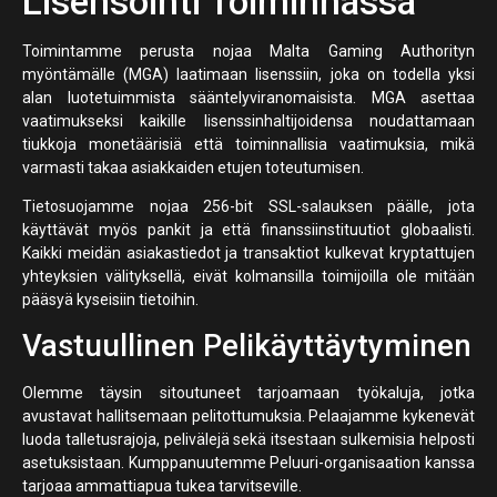
Lisensointi Toiminnassa
Toimintamme perusta nojaa Malta Gaming Authorityn
myöntämälle (MGA) laatimaan lisenssiin, joka on todella yksi
alan luotetuimmista sääntelyviranomaisista. MGA asettaa
vaatimukseksi kaikille lisenssinhaltijoidensa noudattamaan
tiukkoja monetäärisiä että toiminnallisia vaatimuksia, mikä
varmasti takaa asiakkaiden etujen toteutumisen.
Tietosuojamme nojaa 256-bit SSL-salauksen päälle, jota
käyttävät myös pankit ja että finanssiinstituutiot globaalisti.
Kaikki meidän asiakastiedot ja transaktiot kulkevat kryptattujen
yhteyksien välityksellä, eivät kolmansilla toimijoilla ole mitään
pääsyä kyseisiin tietoihin.
Vastuullinen Pelikäyttäytyminen
Olemme täysin sitoutuneet tarjoamaan työkaluja, jotka
avustavat hallitsemaan pelitottumuksia. Pelaajamme kykenevät
luoda talletusrajoja, pelivälejä sekä itsestaan sulkemisia helposti
asetuksistaan. Kumppanuutemme Peluuri-organisaation kanssa
tarjoaa ammattiapua tukea tarvitseville.