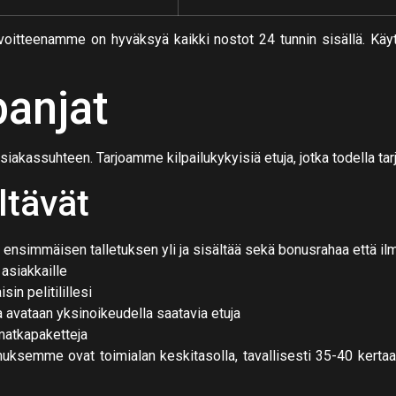
voitteenamme on hyväksyä kaikki nostot 24 tunnin sisällä. Käy
anjat
siakassuhteen. Tarjoamme kilpailukykyisiä etuja, jotka todella ta
tävät
ensimmäisen talletuksen yli ja sisältää sekä bonusrahaa että il
 asiakkaille
in pelitilillesi
a avataan yksinoikeudella saatavia etuja
smatkapaketteja
muksemme ovat toimialan keskitasolla, tavallisesti 35-40 kert