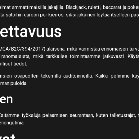
mat ammattimaisilla jakajilla. Blackjack, ruletti, baccarat ja poke
tä satoihin euroon per kierros, siksi jokainen löytää itselleen pas
tettavuus
 (MGA/B2C/394/2017) alaisena, mikä varmistaa erinomaisen tur
iranomaisista, mikä tarkkailee toimintaamme jatkuvasti. Käyt
iset tiedot.
ien osapuolten tekemillä auditoinneilla. Kaikki pelimme käyt
 manipuloida.
nen
sitämme työkaluja pelaamisen seurantaan, kuten talletusrajat, ta
eliongelmia.