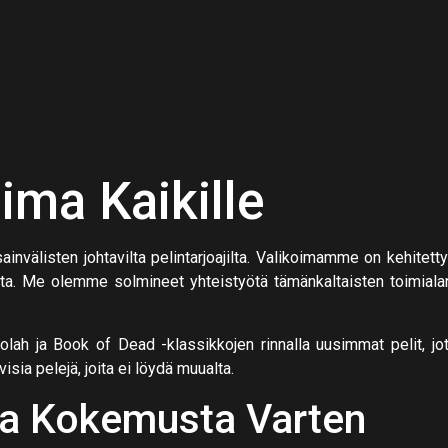
ima Kaikille
nsainvälisten johtavilta pelintarjoajilta. Valikoimamme on kehite
osta. Me olemme solmineet yhteistyötä tämänkaltaisten toimial
ah ja Book of Dead -klassikkojen rinnalla uusimmat pelit, jo
sia pelejä, joita ei löydä muualta.
ta Kokemusta Varten