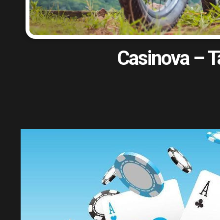
Casinova – Tä