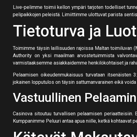
Live-pelimme toimii kellon ympäri tarjoten todelliset tunnel
pelipaikkojen peleistä. Limiittimme ulottuvat parista sentis
Tietoturva ja Luo
Toimimme täysin laillisuuden rajoissa Maltan toimiluvan
Authority on yksi maailman arvostetuimmista valvontav
varmistaaksemme asiakkaidemme henkilökohtaiset ja rahall
Pelaamisen oikeudenmukaisuus turvataan itsenäisten 3:ns
jokainen lopputulos on täysin sattumanvarainen eikä voida
Vastuullinen Pelaami
Casinova sitoutuu turvallisen pelaamisen periaatteisiin. E
Kumppanimme Peluuri antaa apua niille, ketkä kohtaavat p