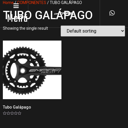
Home
/
COMPONENTES
/ TUBO GALÁPAGO
TUBO GALÁPAGO
Menú
Showing the single result
Tubo Galápago
Rated
0
out