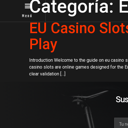
Categoría:
E
Menú
EU Casino Slot
Play
Introduction Welcome to the guide on eu casino slo
casino slots are online games designed for the Eu
clear validation […]
Sus