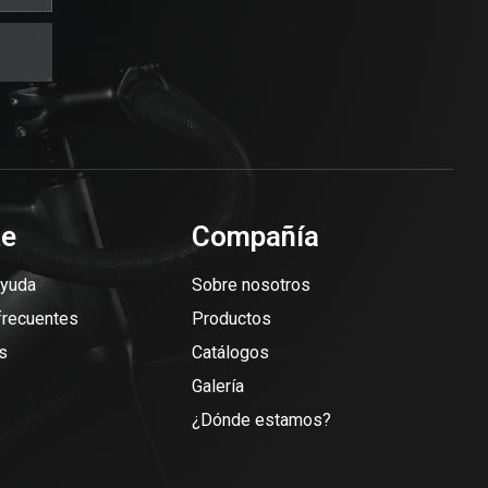
te
Compañía
ayuda
Sobre nosotros
frecuentes
Productos
s
Catálogos
Galería
¿Dónde estamos?