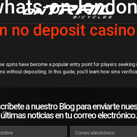
hats-on-london
n no deposit casino
ee spins have become a popular entry point for players seeking r
 without depositing. In this guide, you’ll learn how sms verific
críbete a nuestro Blog para enviarte nues
últimas noticias en tu correo electrónico.