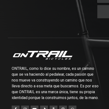
ONTRAIL, como lo dice su nombre, es un camino
que se va haciendo al pedalear, cada pasión que
nos mueve va construyendo un camino que nos
lleva directo a esa meta que buscamos. Es por eso
que ONTRAIL es una marca única, tiene su propia
identidad porque la construimos juntos, de la mano.