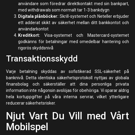
användare som föredrar direktkontakt med sin bankpart,
med withdrawals som normalt tar 1-3 bankdygn
Digitala plånböcker:
Skrill-systemet och Neteller erbjuder
ett adderat skikt av säkerhet mellan ditt bankkontot och
användarkontot
Kreditkort:
Visa-systemet och Mastercard-systemet
godkänns för betalningar med omedelbar hantering och
rigorös skyddsnivå
Transaktionsskydd
Varje betalning skyddas av sofistikerad SSL-säkerhet på
banknivå. Detta identiska säkerhetsprotokoll nyttjas av globala
finansbolag och säkerställer att dina personliga privata
information inte någonsin avslöjas för obehöriga. Vi sparar aldrig
hela kortuppgifter på våra interna servrar, vilket ytterligare
reducerar säkerhetsrisker.
Njut Vart Du Vill med Vårt
Mobilspel