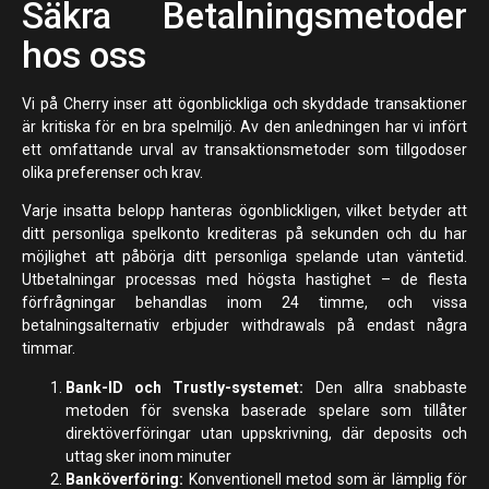
Säkra Betalningsmetoder
hos oss
Vi på Cherry inser att ögonblickliga och skyddade transaktioner
är kritiska för en bra spelmiljö. Av den anledningen har vi infört
ett omfattande urval av transaktionsmetoder som tillgodoser
olika preferenser och krav.
Varje insatta belopp hanteras ögonblickligen, vilket betyder att
ditt personliga spelkonto krediteras på sekunden och du har
möjlighet att påbörja ditt personliga spelande utan väntetid.
Utbetalningar processas med högsta hastighet – de flesta
förfrågningar behandlas inom 24 timme, och vissa
betalningsalternativ erbjuder withdrawals på endast några
timmar.
Bank-ID och Trustly-systemet:
Den allra snabbaste
metoden för svenska baserade spelare som tillåter
direktöverföringar utan uppskrivning, där deposits och
uttag sker inom minuter
Banköverföring:
Konventionell metod som är lämplig för