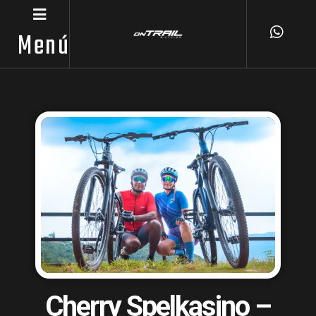
Menú
Cherry Spelkasino –