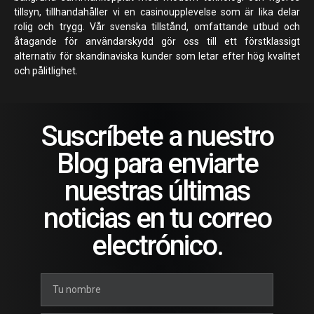
tillsyn, tillhandahåller vi en casinoupplevelse som är lika delar
rolig och trygg. Vår svenska tillstånd, omfattande utbud och
åtagande för användarskydd gör oss till ett förstklassigt
alternativ för skandinaviska kunder som letar efter hög kvalitet
och pålitlighet.
Suscríbete a nuestro
Blog para enviarte
nuestras últimas
noticias en tu correo
electrónico.