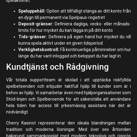
spelaktivitet.
Speluppehåll:
Option att tillfälligt stänga av ditt konto från
en dygn till permanent via Spelpaus-registret
Deposit-gränser:
Definiera dagliga, vecko- eller månads-
limits för hur mycket du kan lägga in på ditt konto
Tids-gränser:
Definiera på egen hand hur mycket du vill
kunna spela aktivt under en given tidsperiod
Verklighetskontroll:
Få kontinuerliga påminnelser om hur
länge du har varit inloggad och beloppet du har lagt in
Kundtjänst och Rådgivning
Vår totala supportteam är skolad i att upptäcka riskfyllda
spelbeteenden och erbjuder taktfull hjälp till kunder som är i
behov av hjälp. Vi samarbetar även med hjälporganisationer som
Stöd-linjen och Spelberoende för att säkerställa att användare
hela tiden har access till yrkesmässig assistans när det är
nödvändigt.
Cherry Kasinot representerar den ideala blandningen mellan
tradition och moderna lösningar. Med över sex årtionden
bakgrund sammankopplat med modern teknologi och rigorös