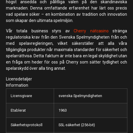
högst ansedda och pålitliga valen på den skandinaviska
marknaden. Denna omfattande erfarenhet har lärt oss precis
vad spelare söker – en kombination av tradition och innovation
som skapar den ultimata spelmiljön.
Vår totala business styrs av
Cherry nätcasino
stränga
regulatoriska krav från den Svenska Spelmyndigheten från och
med spelavregleringen, vilket säkerställer att alla våra
tillgängliga produkter når maximala standarder för säkerhet och
spelarrättvisa. Detta faktum är inte bara en legal skyldighet utan
en fråga om heder för oss på Cherry som sätter tydlighet och
spelarskydd över alla ting annat.
Licensdetaljer
Information
Licensgivare
svenska Spelmyndigheten
Etablerat
1963
Säkerhetsprotokoll
SSL-säkerhet (256-bit)