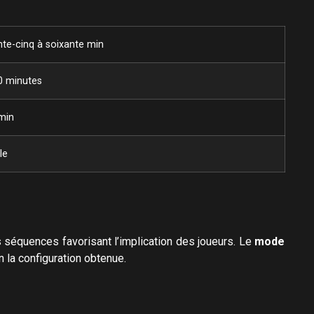
te-cinq à soixante min
0 minutes
min
le
séquences favorisant l’implication des joueurs. Le
mode
n la configuration obtenue.