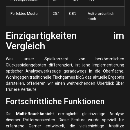
Perfektes Muster
25:1
3,8%
Außerordentlich
hoch
Einzigartigkeiten im
Vergleich
Was unser Spielkonzept von herkömmlichen
Glücksspielangeboten differenziert, ist jene Implementierung
optischer Analysewerkzeuge geradewegs in die Oberfläche.
Wohingegen traditionelle Tischgames bloß das aktuelle Ergebnis
darstellen, offerieren wir einen weitreichenden Überblick über
frühere Verläufe.
Fortschrittliche Funktionen
Die
Multi-Road-Ansicht
ermöglicht gleichzeitige Analyse
diverser Patternansichten. Diese Feature wurde speziell für
erfahrene Gamer entwickelt, die vielschichtige Ansätze