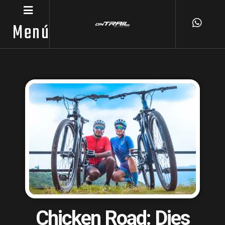
Menú
Chicken Road: Dies