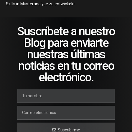
Skills in Musteranalyse zu entwickeln.
Suscríbete a nuestro
Blog para enviarte
nuestras últimas
noticias en tu correo
electrónico.
Suscribirme