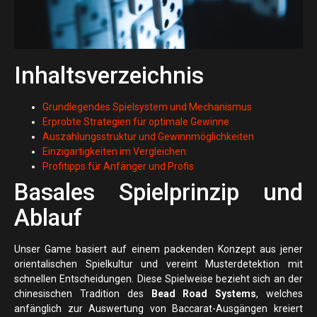
Inhaltsverzeichnis
Grundlegendes Spielsystem und Mechanismus
Erprobte Strategien für optimale Gewinne
Auszahlungsstruktur und Gewinnmöglichkeiten
Einzigartigkeiten im Vergleichen
Profitipps für Anfänger und Profis
Basales Spielprinzip und
Ablauf
Unser Game basiert auf einem packenden Konzept aus jener
orientalischen Spielkultur und vereint Musterdetektion mit
schnellen Entscheidungen. Diese Spielweise bezieht sich an der
chinesischen Tradition des
Bead Road Systems
, welches
anfänglich zur Auswertung von Baccarat-Ausgängen kreiert