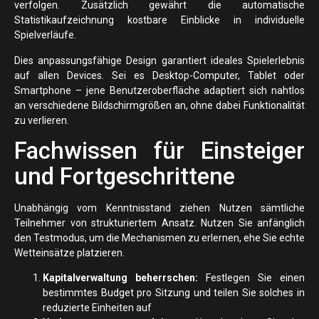
verfolgen. Zusätzlich gewährt die automatische
Statistikaufzeichnung kostbare Einblicke in individuelle
Spielverläufe.
Dies anpassungsfähige Design garantiert ideales Spielerlebnis
auf allen Devices. Sei es Desktop-Computer, Tablet oder
Smartphone – jene Benutzeroberfläche adaptiert sich nahtlos
an verschiedene Bildschirmgrößen an, ohne dabei Funktionalität
zu verlieren.
Fachwissen für Einsteiger
und Fortgeschrittene
Unabhängig vom Kenntnisstand ziehen Nutzen sämtliche
Teilnehmer von strukturiertem Ansatz. Nutzen Sie anfänglich
den Testmodus, um die Mechanismen zu erlernen, ehe Sie echte
Wetteinsätze platzieren.
Kapitalverwaltung beherrschen:
Festlegen Sie einen
bestimmtes Budget pro Sitzung und teilen Sie solches in
reduzierte Einheiten auf