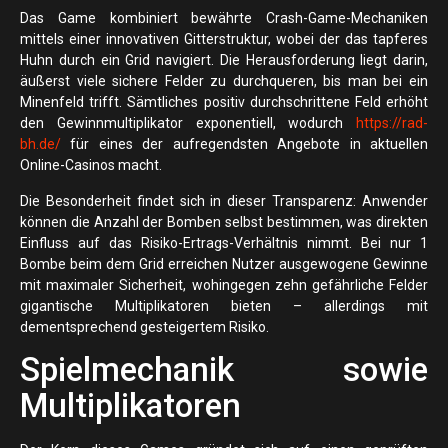
Das Game kombiniert bewährte Crash-Game-Mechaniken
mittels einer innovativen Gitterstruktur, wobei der das tapferes
Huhn durch ein Grid navigiert. Die Herausforderung liegt darin,
äußerst viele sichere Felder zu durchqueren, bis man bei ein
Minenfeld trifft. Sämtliches positiv durchschrittene Feld erhöht
den Gewinnmultiplikator exponentiell, wodurch
https://rad-
bh.de/
für eines der aufregendsten Angebote in aktuellen
Online-Casinos macht.
Die Besonderheit findet sich in dieser Transparenz: Anwender
können die Anzahl der Bomben selbst bestimmen, was direkten
Einfluss auf das Risiko-Ertrags-Verhältnis nimmt. Bei nur 1
Bombe beim dem Grid erreichen Nutzer ausgewogene Gewinne
mit maximaler Sicherheit, wohingegen zehn gefährliche Felder
gigantische Multiplikatoren bieten – allerdings mit
dementsprechend gesteigertem Risiko.
Spielmechanik sowie
Multiplikatoren