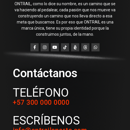
ONTRAIL, como lo dice su nombre, es un camino que se
va haciendo al pedalear, cada pasión que nos mueve va
construyendo un camino que nos lleva directo a esa
meta que buscamos. Es por eso que ONTRAIL es una
marca única, tiene su propia identidad porque la
construimos juntos, de la mano.
Contáctanos
TELÉFONO
+57 300 000 0000
ESCRÍBENOS