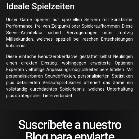
Ideale Spielzeiten
Unser Game operiert auf speziellen Servern mit konstanter
Performance, frei von Zeitpunkt oder Spieleraufkommen. Diese
Server-Architektur sichert Verzögerungen unter fünfzig
Millisekunden, welches speziell bei raschen Entscheidungen
kritisch ist.
Diese einfache Benutzeroberfläche gestattet selbst Neulingen
einen direkten Einstieg, wohingegen erweiterte Optionen
Experten vielfältige Anpassungsmöglichkeiten bereitstellen. Mit
personalisierbaren Soundeffekten, personalisierten Statistiken
plus detaillierten Verlaufsprotokollen offeriert das Game ein
vollständig durchdachtes Spielerlebnis, welches Unterhaltung
plus strategischer Tiefe verbindet.
Suscríbete a nuestro
Blog para enviarte