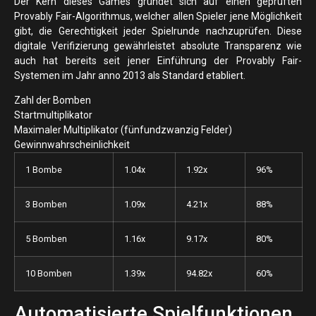
Der Kern dieses Games gründet sich auf einen geprüften
Provably Fair-Algorithmus, welcher allen Spieler jene Möglichkeit
gibt, die Gerechtigkeit jeder Spielrunde nachzuprüfen. Diese
digitale Verifizierung gewährleistet absolute Transparenz wie
auch hat bereits seit jener Einführung der Provably Fair-
Systemen im Jahr anno 2013 als Standard etabliert.
Zahl der Bomben
Startmultiplikator
Maximaler Multiplikator (fünfundzwanzig Felder)
Gewinnwahrscheinlichkeit
1 Bombe
1.04x
1.92x
96%
3 Bomben
1.09x
4.21x
88%
5 Bomben
1.16x
9.17x
80%
10 Bomben
1.39x
94.82x
60%
Automatisierte Spielfunktionen