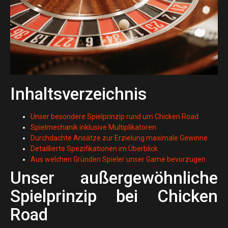
Inhaltsverzeichnis
Unser besondere Spielprinzip rund um Chicken Road
Spielmechanik inklusive Multiplikatoren
Durchdachte Ansätze zur Erzielung maximale Gewinne
Detaillierte Spezifikationen im Überblick
Aus welchen Gründen Spieler unser Game bevorzugen
Unser außergewöhnliche
Spielprinzip bei Chicken
Road