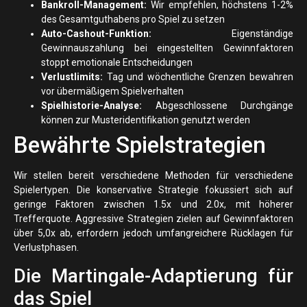
Bankroll-Management:
Wir empfehlen, höchstens 1-2%
des Gesamtguthabens pro Spiel zu setzen
Auto-Cashout-Funktion:
Eigenständige
Gewinnauszahlung bei eingestellten Gewinnfaktoren
stoppt emotionale Entscheidungen
Verlustlimits:
Tag und wöchentliche Grenzen bewahren
vor übermäßigem Spielverhalten
Spielhistorie-Analyse:
Abgeschlossene Durchgänge
können zur Musteridentifikation genutzt werden
Bewährte Spielstrategien
Wir stellen bereit verschiedene Methoden für verschiedene
Spielertypen. Die konservative Strategie fokussiert sich auf
geringe Faktoren zwischen 1.5x und 2.0x, mit höherer
Trefferquote. Aggressive Strategien zielen auf Gewinnfaktoren
über 5,0x ab, erfordern jedoch umfangreichere Rücklagen für
Verlustphasen.
Die Martingale-Adaptierung für
das Spiel