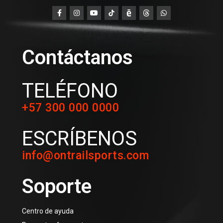
Contáctanos
TELÉFONO
+57 300 000 0000
ESCRÍBENOS
info@ontrailsports.com
Soporte
Centro de ayuda