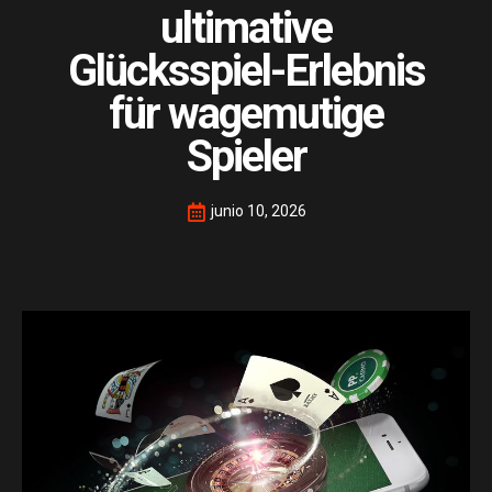
ultimative
Glücksspiel-Erlebnis
für wagemutige
Spieler
junio 10, 2026