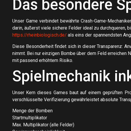
Das besondere Sp
Unser Game verbindet bewährte Crash-Game-Mechaniken mi
darin, äußerst viele sichere Felder ideal zu durchqueren, b
https://rheinbiologisch.de/
als eins der spannendsten Ang
Diese Besonderheit findet sich in dieser Transparenz: A
nimmt. Bei nur einzigen Bombe über dem Feld erreichen N
mit passend erhöhtem Risiko.
Spielmechanik ink
Unser Kern dieses Games baut auf einem geprüften Prova
verschlüsselte Verifizierung gewährleistet absolute Trans
Menge der Bomben
Startmultiplikator
Max. Multiplikator (alle Felder)