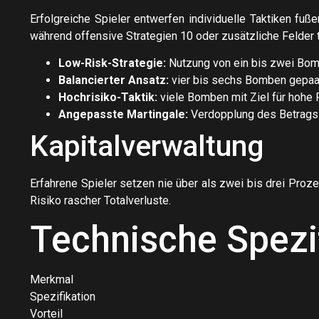
Erfolgreiche Spieler entwerfen individuelle Taktiken fu
während offensive Strategien 10 oder zusätzliche Felder 
Low-Risk-Strategie:
Nutzung von ein bis zwei Bom
Balancierter Ansatz:
vier bis sechs Bomben gepaart
Hochrisiko-Taktik:
viele Bomben mit Ziel für hohe 
Angepasste Martingale:
Verdopplung des Betrags
Kapitalverwaltung
Erfahrene Spieler setzen nie über als zwei bis drei Proze
Risiko rascher Totalverluste.
Technische Spezif
Merkmal
Spezifikation
Vorteil