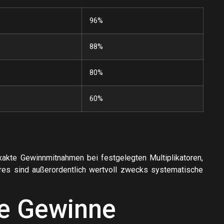
96%
88%
80%
60%
exakte Gewinnmitnahmen bei festgelegten Multiplikatoren,
es sind außerordentlich wertvoll zwecks systematische
te Gewinne