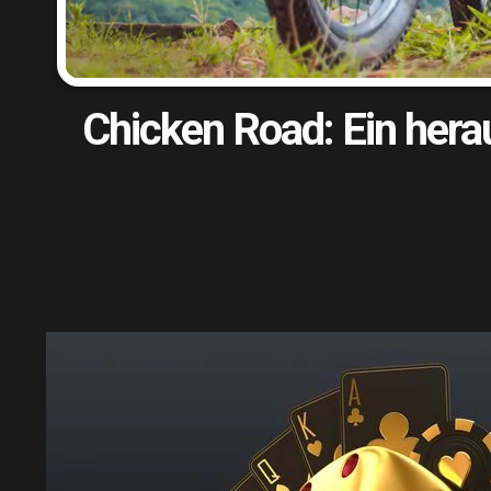
Chicken Road: Ein hera