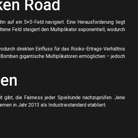
cken Road
 auf ein 5×5-Feld navigiert. Eine Herausforderung liegt
ittene Feld steigert den Multiplikator exponentiell, wodurch
urch direkten Einfluss für das Risiko-Ertrags-Verhältnis
 Bomben gigantische Multiplikatoren ermöglichen – jedoch
ren
 gibt, die Fairness jeder Spielrunde nachzuprüfen. Jene
emen in Jahr 2013 als Industriestandard etabliert.