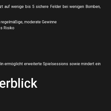
etzt auf wenige bis 5 sichere Felder bei wenigen Bomben,
s regelmäßige, moderate Gewinne
es Risiko
plin ermöglicht erweiterte Spielsessions sowie mindert ein
erblick