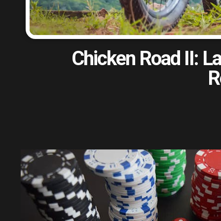
Chicken Road II: L
R