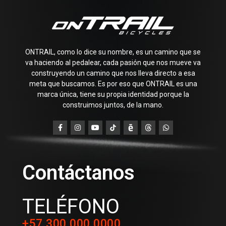
ONTRAIL, como lo dice su nombre, es un camino que se
va haciendo al pedalear, cada pasión que nos mueve va
construyendo un camino que nos lleva directo a esa
meta que buscamos. Es por eso que ONTRAIL es una
marca única, tiene su propia identidad porque la
construimos juntos, de la mano.
Contáctanos
TELÉFONO
+57 300 000 0000