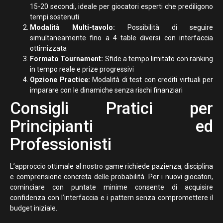
15-20 secondi, ideale per giocatori esperti che prediligono
tempi sostenuti
Modalità Multi-tavolo:
Possibilità di seguire
simultaneamente fino a 4 table diversi con interfaccia
ottimizzata
Formato Tournament:
Sfide a tempo limitato con ranking
in tempo reale e prize progressivi
Opzione Practice:
Modalità di test con crediti virtuali per
imparare con le dinamiche senza rischi finanziari
Consigli Pratici per
Principianti ed
Professionisti
L’approccio ottimale al nostro game richiede pazienza, disciplina
e comprensione concreta delle probabilità. Per i nuovi giocatori,
cominciare con puntate minime consente di acquisire
confidenza con l’interfaccia e i pattern senza compromettere il
budget iniziale.