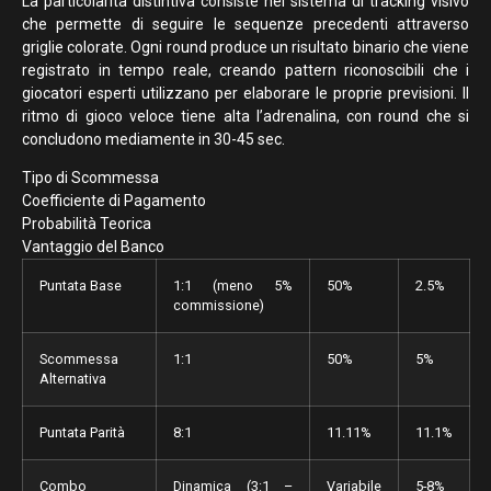
La particolarità distintiva consiste nel sistema di tracking visivo
che permette di seguire le sequenze precedenti attraverso
griglie colorate. Ogni round produce un risultato binario che viene
registrato in tempo reale, creando pattern riconoscibili che i
giocatori esperti utilizzano per elaborare le proprie previsioni. Il
ritmo di gioco veloce tiene alta l’adrenalina, con round che si
concludono mediamente in 30-45 sec.
Tipo di Scommessa
Coefficiente di Pagamento
Probabilità Teorica
Vantaggio del Banco
Puntata Base
1:1 (meno 5%
50%
2.5%
commissione)
Scommessa
1:1
50%
5%
Alternativa
Puntata Parità
8:1
11.11%
11.1%
Combo
Dinamica (3:1 –
Variabile
5-8%