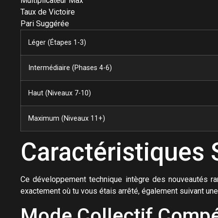
Multiplicateur Max
Taux de Victoire
Pari Suggérée
Léger (Étapes 1-3)
Intermédiaire (Phases 4-6)
Haut (Niveaux 7-10)
Maximum (Niveaux 11+)
Caractéristiques 
Ce développement technique intègre des nouveautés rar
exactement où tu vous étais arrêté, également suivant une
Mode Collectif Compé