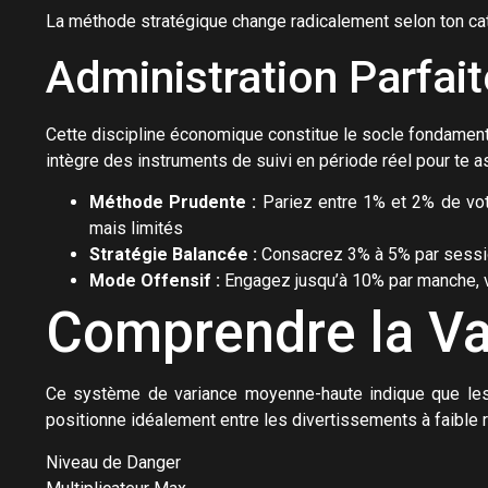
La méthode stratégique change radicalement selon ton catég
Administration Parfait
Cette discipline économique constitue le socle fondamen
intègre des instruments de suivi en période réel pour te as
Méthode Prudente :
Pariez entre 1% et 2% de vot
mais limités
Stratégie Balancée :
Consacrez 3% à 5% par session
Mode Offensif :
Engagez jusqu’à 10% par manche, v
Comprendre la Va
Ce système de variance moyenne-haute indique que les 
positionne idéalement entre les divertissements à faible ri
Niveau de Danger