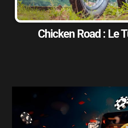
Chicken Road : Le T