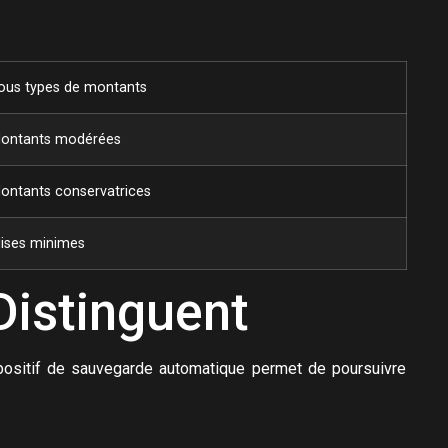
ous types de montants
ontants modérées
ontants conservatrices
ises minimes
Distinguent
positif de sauvegarde automatique permet de poursuivre