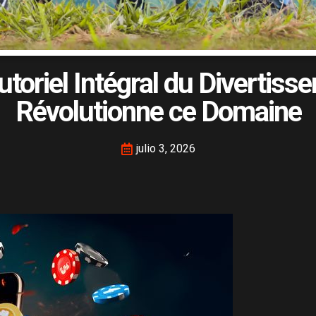
utoriel Intégral du Divertiss
Révolutionne ce Domaine
julio 3, 2026