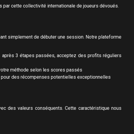
par cette collectivité internationale de joueurs dévoués.
vant simplement de débuter une session. Notre plateforme
 après 3 étapes passées, acceptez des profits réguliers
z votre méthode selon les scores passés
e pour des récompenses potentielles exceptionnelles
ec des valeurs conséquents. Cette caractéristique nous