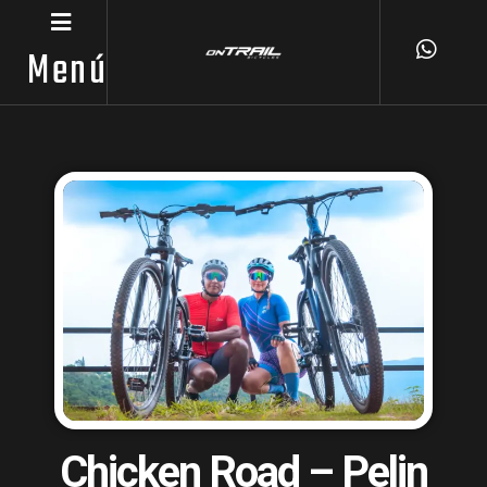
Menú
Chicken Road – Pelin