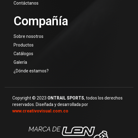
Contáctanos
Compañía
Sobre nosotros
Productos
Catálogos
Galería
¿Dónde estamos?
Copyright © 2023
ONTRAIL SPORTS
, todos los derechos
reservados. Diseñada y desarrollada por
www.creativovisual.com.co