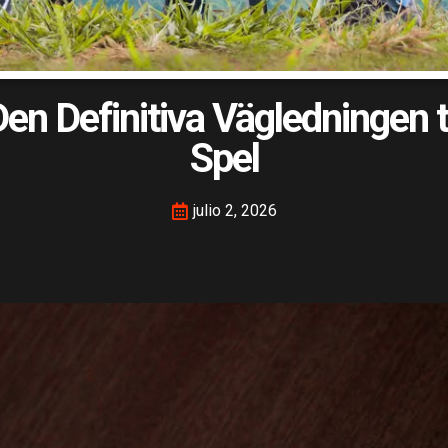
en Definitiva Vägledningen t
Spel
julio 2, 2026