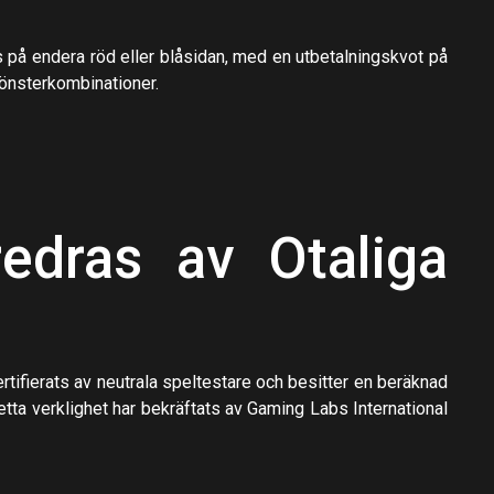
s på endera röd eller blåsidan, med en utbetalningskvot på
mönsterkombinationer.
redras av Otaliga
ertifierats av neutrala speltestare och besitter en beräknad
tta verklighet har bekräftats av Gaming Labs International