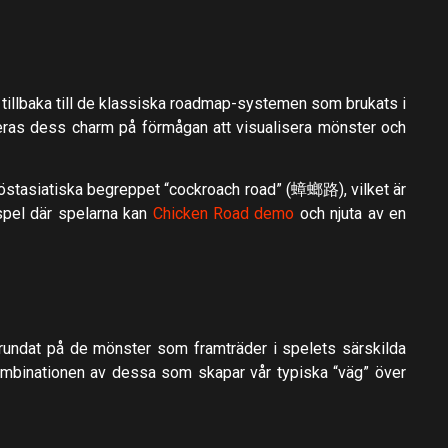
 tillbaka till de klassiska roadmap-systemen som brukats i
baseras dess charm på förmågan att visualisera mönster och
t östasiatiska begreppet “cockroach road” (蟑螂路), vilket är
spel där spelarna kan
Chicken Road demo
och njuta av en
 grundat på de mönster som framträder i spelets särskilda
 kombinationen av dessa som skapar vår typiska “väg” över