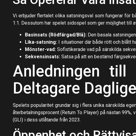
Vi erbjuder flertalet olika satsningsval som fungerar för
1:1. Dessutom har spelet sidospel som ger möjlighet till a
Basinsats (Rödfärgad/Blå):
Den basala satsningen 
Lika-satsning:
I situationer där både rött och blått h
Mönster-vad:
Sofistikerade vad på särskilda sekv
Sekvensinsats:
Satsa på att en bestämd färgsekven
Anledningen till
Deltagare Daglig
Spelets popularitet grundar sig i flera unika särskilda ege
återbetalningsprocent (Return To Player) på nästan 99%, v
(GLI) i dess utlåtande från 2023.
Öppenhet och Rättvis