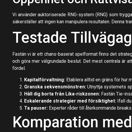
Vi använder auktoriserade RNG-system (RNG) som tryggar at
säkerställer att ingen kan manipulera resultaten. Denna trans
Testade Tillvägag
Fastän vi är ett chans-baserat spelformat finns det strate
och göra mer välgrundade beslut. Det mest centrala är att
fördel.
Kapitalförvaltning:
Etablera alltid en gräns för hur m
Granska sekvensmönstren:
Utnyttja systemets spå
Håll dig borta från Lika-riskzonen:
Fastän Tie-ins
Eskalerande strategier med försiktighet:
Ifall d
Ta pauser:
Experter råder till återkommande breaks f
Komparation med