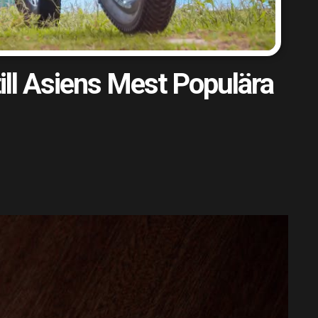
ill Asiens Mest Populära