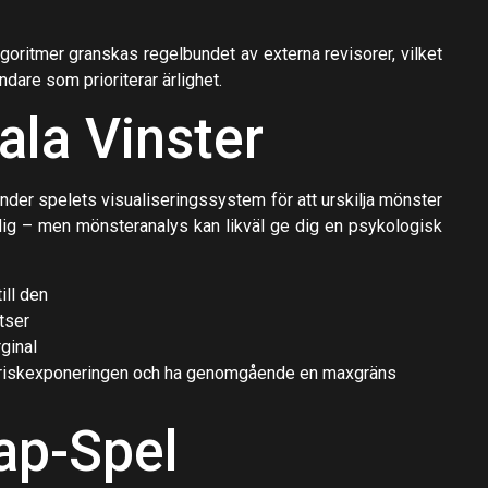
goritmer granskas regelbundet av externa revisorer, vilket
ndare som prioriterar ärlighet.
ala Vinster
nder spelets visualiseringssystem för att urskilja mönster
ändig – men mönsteranalys kan likväl ge dig en psykologisk
ill den
tser
ginal
om riskexponeringen och ha genomgående en maxgräns
ap-Spel