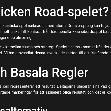
hicken Road-spelet?
en asiatiska spelmarknaden med storm. Dess ursprung kan följas
t helt unikt. Till kontrast från traditionella kasinobordsspel 
gagerande utmaning.
jämvikt mellan slump och strategi. Spelets namn kommer från de
. Vi har omvandlat denna invecklade metod till ett fristående 
h Basala Regler
 cell representerar ett resultat. Deltagarna placerar sina vad
rgade markeringar för att signalera olika resultat, och det är
salternativ