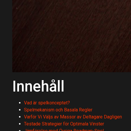
Innehåll
Vad är spelkonceptet?
Spelmekanism och Basala Regler
Varför Vi Väljs av Massor av Deltagare Dagligen
Testade Strategier för Optimala Vinster
Jämförelse med Övriga Roadmap-Spel