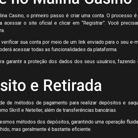
ina Casino, o primeiro passo é criar uma conta. O processo é
 acessar o site oficial e clicar em “Registrar”. Você prec
ra.
 verificar sua conta por meio de um link enviado para o seu e-m
oderá acessar todas as funcionalidades da plataforma.
ra garantir a proteção dos dados dos seus usuários, fazendo
ito e Retirada
ade de métodos de pagamento para realizar depósitos e saqu
omo Skrill e Neteller, além de transferências bancárias.
mesmos métodos dos depósitos, garantindo uma operação fluida 
do, mas geralmente é bastante eficiente.