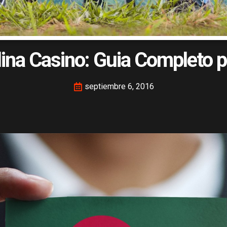
na Casino: Guia Completo 
septiembre 6, 2016