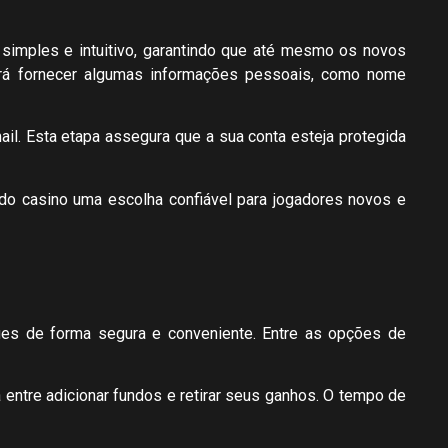
 simples e intuitivo, garantindo que até mesmo os novos
isará fornecer algumas informações pessoais, como nome
ail. Esta etapa assegura que a sua conta esteja protegida
 do casino uma escolha confiável para jogadores novos e
es de forma segura e conveniente. Entre as opções de
entre adicionar fundos e retirar seus ganhos. O tempo de