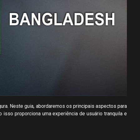
gura. Neste guia, abordaremos os principais aspectos para
 isso proporciona uma experiência de usuário tranquila e