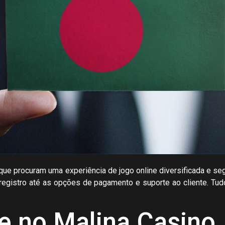
ue procuram uma experiência de jogo online diversificada e se
egistro até as opções de pagamento e suporte ao cliente. Tudo
e no Malina Casino