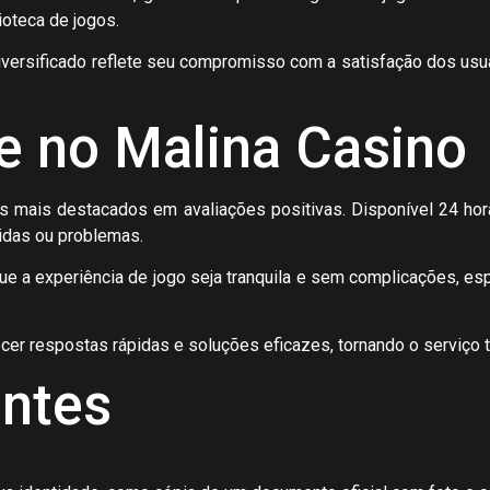
ioteca de jogos.
iversificado reflete seu compromisso com a satisfação dos usu
e no Malina Casino
s mais destacados em avaliações positivas. Disponível 24 hora
vidas ou problemas.
r que a experiência de jogo seja tranquila e sem complicações,
cer respostas rápidas e soluções eficazes, tornando o serviço t
entes