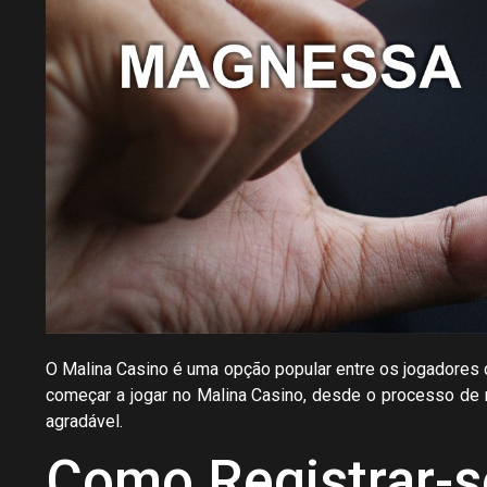
O Malina Casino é uma opção popular entre os jogadores q
começar a jogar no Malina Casino, desde o processo de r
agradável.
Como Registrar-s