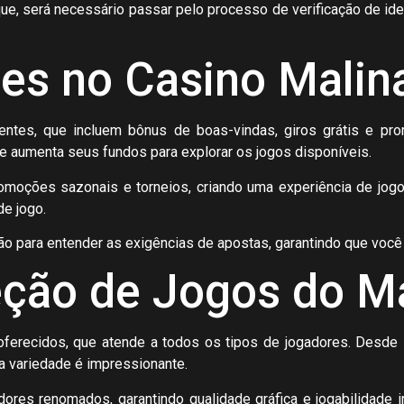
que, será necessário passar pelo processo de verificação de id
es no Casino Malin
entes, que incluem bônus de boas-vindas, giros grátis e p
e aumenta seus fundos para explorar os jogos disponíveis.
moções sazonais e torneios, criando uma experiência de jogo
e jogo.
o para entender as exigências de apostas, garantindo que você
eção de Jogos do M
ferecidos, que atende a todos os tipos de jogadores. Desde 
a variedade é impressionante.
es renomados, garantindo qualidade gráfica e jogabilidade im