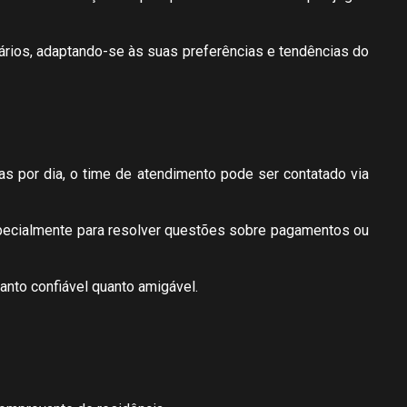
ários, adaptando-se às suas preferências e tendências do
s por dia, o time de atendimento pode ser contatado via
 especialmente para resolver questões sobre pagamentos ou
anto confiável quanto amigável.