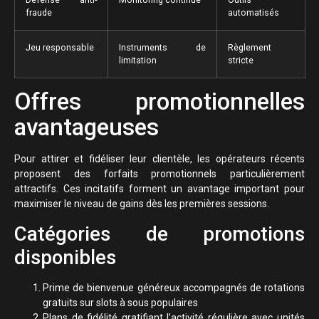
fraude
automatisés
Jeu responsable
Instruments de
Règlement
limitation
stricte
Offres promotionnelles
avantageuses
Pour attirer et fidéliser leur clientèle, les opérateurs récents
proposent des forfaits promotionnels particulièrement
attractifs. Ces incitatifs forment un avantage important pour
maximiser le niveau de gains dès les premières sessions.
Catégories de promotions
disponibles
Prime de bienvenue généreux accompagnés de rotations
gratuits sur slots à sous populaires
Plans de fidélité gratifiant l’activité régulière avec unités