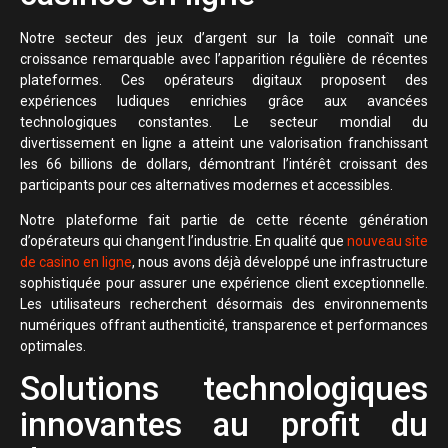
Notre secteur des jeux d’argent sur la toile connaît une
croissance remarquable avec l’apparition régulière de récentes
plateformes. Ces opérateurs digitaux proposent des
expériences ludiques enrichies grâce aux avancées
technologiques constantes. Le secteur mondial du
divertissement en ligne a atteint une valorisation franchissant
les 66 billions de dollars, démontrant l’intérêt croissant des
participants pour ces alternatives modernes et accessibles.
Notre plateforme fait partie de cette récente génération
d’opérateurs qui changent l’industrie. En qualité que
nouveau site
de casino en ligne
, nous avons déjà développé une infrastructure
sophistiquée pour assurer une expérience client exceptionnelle.
Les utilisateurs recherchent désormais des environnements
numériques offrant authenticité, transparence et performances
optimales.
Solutions technologiques
innovantes au profit du