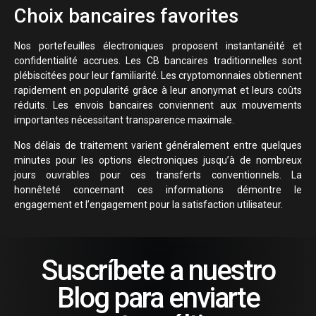
Choix bancaires favorites
Nos portefeuilles électroniques proposent instantanéité et
confidentialité accrues. Les CB bancaires traditionnelles sont
plébiscitées pour leur familiarité. Les cryptomonnaies obtiennent
rapidement en popularité grâce à leur anonymat et leurs coûts
réduits. Les envois bancaires conviennent aux mouvements
importantes nécessitant transparence maximale.
Nos délais de traitement varient généralement entre quelques
minutes pour les options électroniques jusqu’à de nombreux
jours ouvrables pour ces transferts conventionnels. La
honnêteté concernant ces informations démontre le
engagement et l’engagement pour la satisfaction utilisateur.
Suscríbete a nuestro
Blog para enviarte