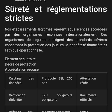
Sûreté et réglementations
strictes
Nos établissements légitimes opèrent sous licences accordées
par des organismes reconnues internationalement. Ces
organismes de régulation exigent des standards sévères
concernant la protection des joueurs, la honnêteté financière et
l’éthique opérationnelle.
Élément sécuritaire
Degré de protection
Accréditation requise
Cryptage des
Protocole SSL 256
Attestation
données
bits
vérifié
Vérification
KYC obligatoire
Documents
d’identité
obligatoire
officiels
Défense anti-
Monitoring continue
Outils