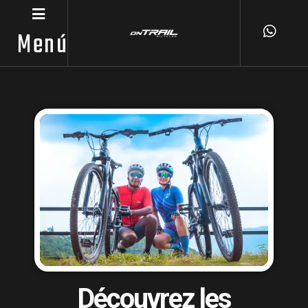
Menú
Découvrez les