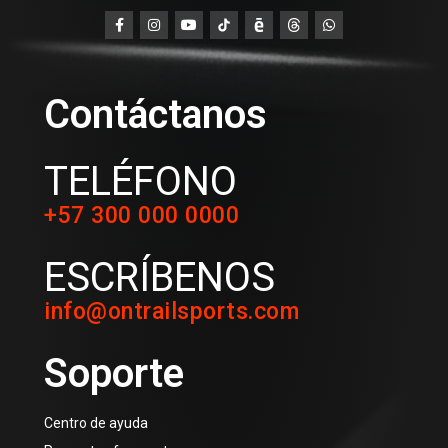
Contáctanos
TELÉFONO
+57 300 000 0000
ESCRÍBENOS
info@ontrailsports.com
Soporte
Centro de ayuda