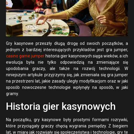
Gry kasynowe przeszły długą drogę od swoich początków, a
jednym z bardziej interesujących przykładów jest gra jumper,
casino game jumper
historia gier kasynowych sięga wieków, a ich
ewolucja była nie tylko odpowiedzią na zmieniające się
upodobania graczy, ale także na rozwój technologii. W
niniejszym artykule przyjrzymy się, jak zmieniała się gra jumper
na przestrzeni lat, jakie zasady uległy modyfikacjom oraz w jaki
sposób nowoczesne technologie wpłynęły na sposób, w jaki
gramy.
Historia gier kasynowych
Na początku, gry kasynowe były prostymi formami rozrywki,
które przyciągały graczy chęcią wygrania pieniędzy. Z biegiem
lat, w miarę jak rozwijały się społeczeństwa i technologie, gry te