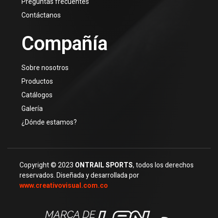
Preguntas frecuentes
Contáctanos
Compañía
Sobre nosotros
Productos
Catálogos
Galería
¿Dónde estamos?
Copyright © 2023
ONTRAIL SPORTS
, todos los derechos
reservados. Diseñada y desarrollada por
www.creativovisual.com.co