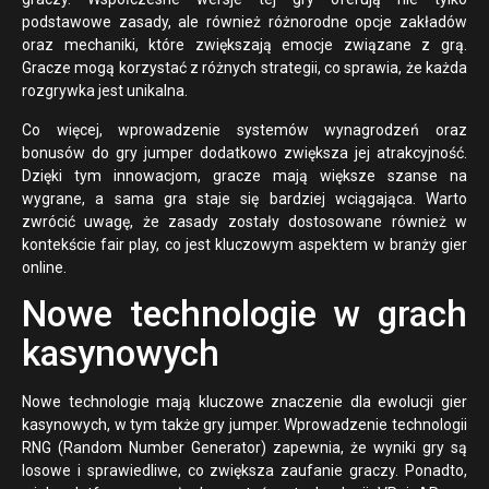
podstawowe zasady, ale również różnorodne opcje zakładów
oraz mechaniki, które zwiększają emocje związane z grą.
Gracze mogą korzystać z różnych strategii, co sprawia, że każda
rozgrywka jest unikalna.
Co więcej, wprowadzenie systemów wynagrodzeń oraz
bonusów do gry jumper dodatkowo zwiększa jej atrakcyjność.
Dzięki tym innowacjom, gracze mają większe szanse na
wygrane, a sama gra staje się bardziej wciągająca. Warto
zwrócić uwagę, że zasady zostały dostosowane również w
kontekście fair play, co jest kluczowym aspektem w branży gier
online.
Nowe technologie w grach
kasynowych
Nowe technologie mają kluczowe znaczenie dla ewolucji gier
kasynowych, w tym także gry jumper. Wprowadzenie technologii
RNG (Random Number Generator) zapewnia, że wyniki gry są
losowe i sprawiedliwe, co zwiększa zaufanie graczy. Ponadto,