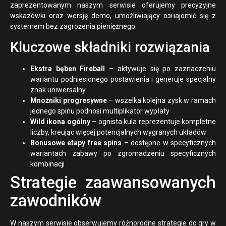
zaprezentowanym naszym serwisie oferujemy precyzyjne
wskazówki oraz wersję demo, umożliwiający ознajomić się z
systemem bez zagrożenia pieniężnego.
Kluczowe składniki rozwiązania
Ekstra bęben Fireball
– aktywuje się po zaznaczeniu
wariantu podniesionego postawienia i generuje specjalny
znak uniwersalny
Mnożniki progresywne
– wszelka kolejna zysk w ramach
jednego spinu podnosi multiplikator wypłaty
Wild ikona ogólny
– ognista kula reprezentuje kompletne
liczby, kreując więcej potencjalnych wygranych układów
Bonusowe etapy free spins
– dostępne w specyficznych
wariantach zabawy po zgromadzeniu specyficznych
kombinacji
Strategie zaawansowanych
zawodników
W naszym serwisie obserwujemy różnorodne strategie do gry w