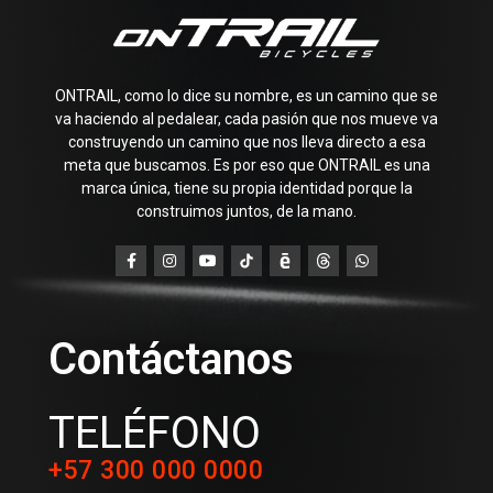
ONTRAIL, como lo dice su nombre, es un camino que se
va haciendo al pedalear, cada pasión que nos mueve va
construyendo un camino que nos lleva directo a esa
meta que buscamos. Es por eso que ONTRAIL es una
marca única, tiene su propia identidad porque la
construimos juntos, de la mano.
Contáctanos
TELÉFONO
+57 300 000 0000