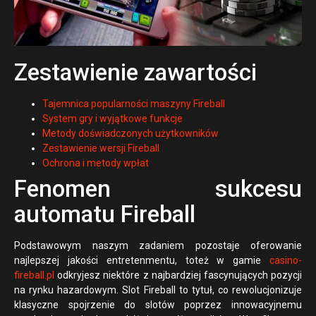
Zestawienie zawartości
Tajemnica popularności maszyny Fireball
System gry i wyjątkowe funkcje
Metody doświadczonych użytkowników
Zestawienie wersji Fireball
Ochrona i metody wpłat
Fenomen sukcesu
automatu Fireball
Podstawowym naszym zadaniem pozostaje oferowanie
najlepszej jakości entretenmentu, toteż w gamie
casino-
fireball.pl
odkryjesz niektóre z najbardziej fascynujących pozycji
na rynku hazardowym. Slot Fireball to tytuł, co rewolucjonizuje
klasyczne spojrzenie do slotów poprzez innowacyjnemu