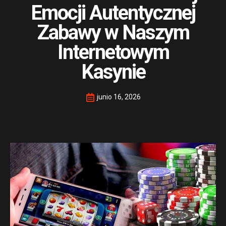
Emocji Autentycznej
Zabawy w Naszym
Internetowym
Kasynie
junio 16, 2026