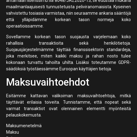
antamaan lisenssin ID:llä 8048/JAZ2020-13, se edustaa mukana
maailmanlaajuisesti tunnustetuista peliviranomaisista. Kyseinen
vahvistettu tosiasia varmistaa, niin seuraamme ankaria sääntöjä
että ylläpidämme korkean tason normeja koko
operaatioissamme.
Sovellamme korkean tason suojausta varjelemaan koko
rahallisia transaktioita sekä henkilötietoja.
Suojausjärjestelmämme täyttää finanssisektorin standardeja,
joka merkitsee, miten kaikki maksu ja rahan nosto tulee
kokonaan turvattu tahoilta uhilta. Lisäksi toteutamme GDPR-
säädöksiä työstäessämme Euroopan käyttäjien tietoja.
Maksuvaihtoehdot
Esitämme kattavan valikoiman maksuvaihtoehtoja, mitkä
täyttävät erilaisia toiveita. Tunnistamme, että nopeat sekä
varmat transaktiot ovat olennainen elementti myönteistä
pelauskokemusta.
Maksumenetelmä
Maksu