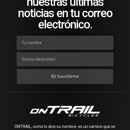
nuestras últimas
noticias en tu correo
electrónico.
Suscribirme
ONTRAIL, como lo dice su nombre, es un camino que se