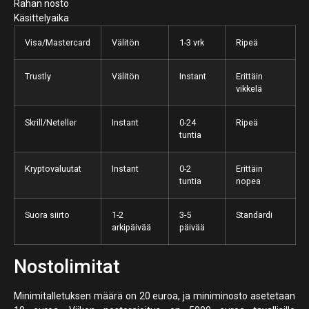
Rahan nosto
Käsittelyaika
Visa/Mastercard
Välitön
1-3 vrk
Ripeä
Trustly
Välitön
Instant
Erittäin
vikkelä
Skrill/Neteller
Instant
0-24
Ripeä
tuntia
Kryptovaluutat
Instant
0-2
Erittäin
tuntia
nopea
Suora siirto
1-2
3-5
Standardi
arkipäivää
päivää
Nostolimitat
Minimitalletuksen määrä on 20 euroa, ja miniminosto asetetaan