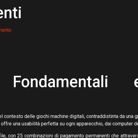
nti
amento
 Fondamentali
 contesto delle giochi machine digitali, contraddistinta da una g
, offre una usabilità perfetta su ogni apparecchio, dai computer
ile, con 25 combinazioni di pagamento permanenti che attravers