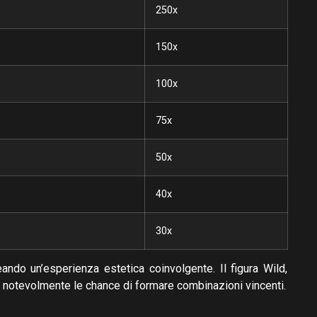
250x
150x
100x
75x
50x
40x
30x
ando un’esperienza estetica coinvolgente. Il figura Wild,
o notevolmente le chance di formare combinazioni vincenti.