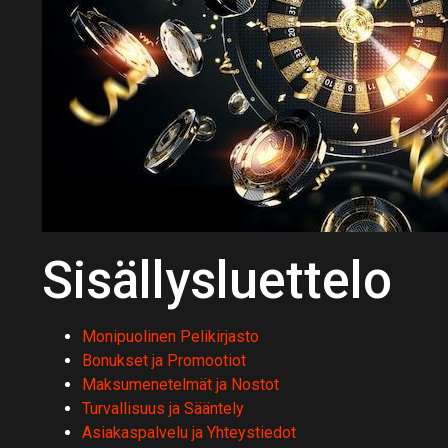
Sisällysluettelo
Monipuolinen Pelikirjasto
Bonukset ja Promootiot
Maksumenetelmät ja Nostot
Turvallisuus ja Sääntely
Asiakaspalvelu ja Yhteystiedot