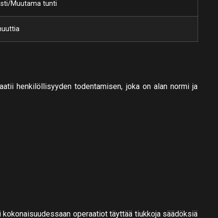
sti/Muutama tunti
uuttia
aatii henkilöllisyyden todentamisen, joka on alan normi ja
kki kokonaisuudessaan operaatiot täyttää tiukkoja säädöksiä