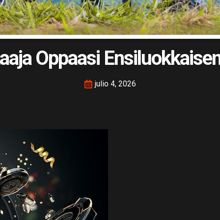
Laaja Oppaasi Ensiluokkais
julio 4, 2026