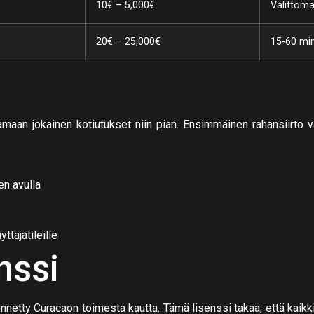
10€ – 5,000€
Välittömä
20€ – 25,000€
15-60 min
maan jokainen kotiutukset niin pian. Ensimmäinen rahansiirto v
en avulla
täjätileille
nssi
yönnetty Curacaon toimesta kautta. Tämä lisenssi takaa, että kai