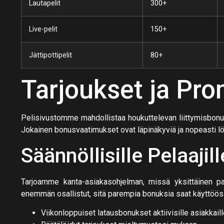
Lautapelit
300+
Live-pelit
150+
Jättipottipelit
80+
Tarjoukset ja Pro
Pelisivustomme mahdollistaa houkuttelevan liittymisbonuks
Jokainen bonusvaatimukset ovat läpinäkyviä ja nopeasti l
Säännöllisille Pelaajill
Tarjoamme kanta-asiakasohjelman, missä yksittäinen pano
enemmän osallistut, sitä parempia bonuksia saat käyttöösi
Viikonloppuiset latausbonukset aktiivisille asiakkail