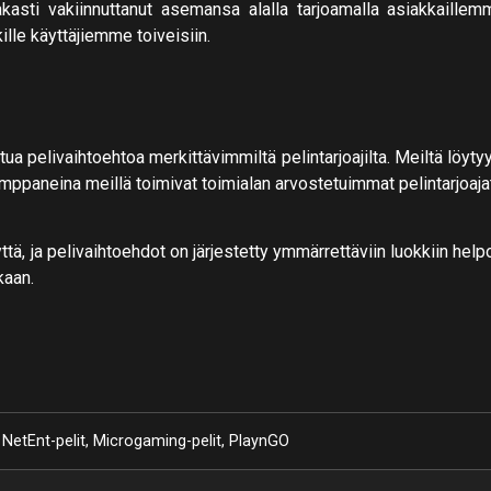
vakasti vakiinnuttanut asemansa alalla tarjoamalla asiakkaill
ille käyttäjiemme toiveisiin.
ua pelivaihtoehtoa merkittävimmiltä pelintarjoajilta. Meiltä löytyy
Kumppaneina meillä toimivat toimialan arvostetuimmat pelintarjoa
ttä, ja pelivaihtoehdot on järjestetty ymmärrettäviin luokkiin hel
kaan.
NetEnt-pelit, Microgaming-pelit, PlaynGO