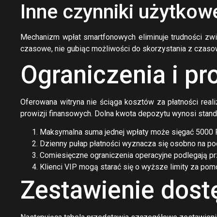
Inne czynniki użytkow
Mechanizm wpłat smartfonowych eliminuje trudności zwi
czasowe, nie gubiąc możliwości do skorzystania z czas
Ograniczenia i pr
Oferowana witryna nie ściąga kosztów za płatności reali
prowizji finansowych. Dolna kwota depozytu wynosi stand
Maksymalna suma jednej wpłaty może sięgać 5000 P
Dzienny pułap płatności wyznacza się osobno na pod
Comiesięczne ograniczenia operacyjne podlegają p
Klienci VIP mogą starać się o wyższe limity za po
Zestawienie dost