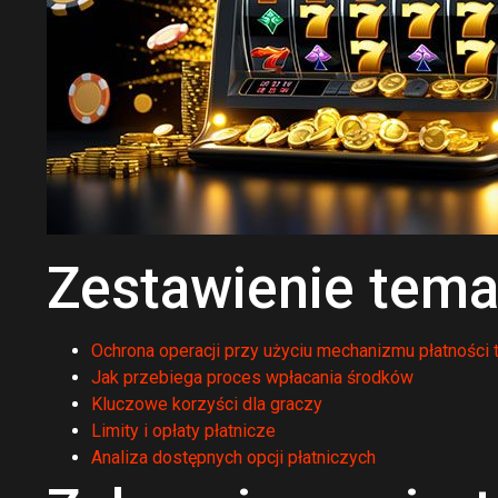
Zestawienie tem
Ochrona operacji przy użyciu mechanizmu płatności 
Jak przebiega proces wpłacania środków
Kluczowe korzyści dla graczy
Limity i opłaty płatnicze
Analiza dostępnych opcji płatniczych