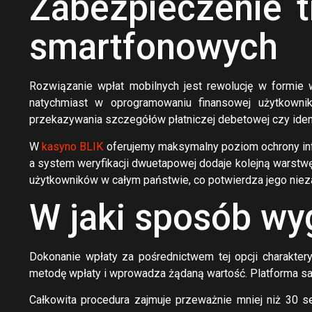
Zabezpieczenie t
smartfonowych
Rozwiązanie wpłat mobilnych jest rewolucję w formie 
natychmiast w oprogramowaniu finansowej użytkownika
przekazywania szczegółów płatniczej debetowej czy ident
W
kasyno BLIK
oferujemy maksymalny poziom ochrony inf
a system weryfikacji dwuetapowej dodaje kolejną warstwę
użytkowników w całym państwie, co potwierdza jego nie
W jaki sposób wy
Dokonanie wpłaty za pośrednictwem tej opcji charakter
metodę wpłaty i wprowadza żądaną wartość. Platforma sa
Całkowita procedura zajmuje przeważnie mniej niż 30 se