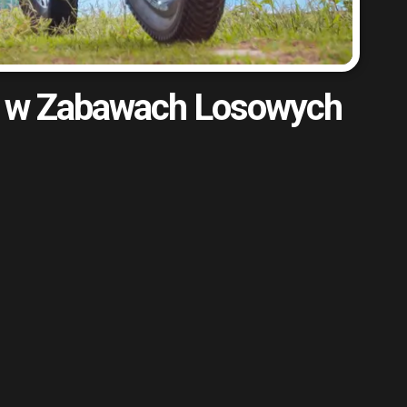
je w Zabawach Losowych