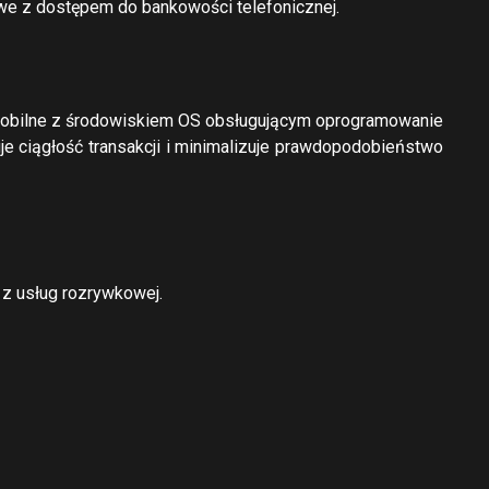
e z dostępem do bankowości telefonicznej.
e mobilne z środowiskiem OS obsługującym oprogramowanie
je ciągłość transakcji i minimalizuje prawdopodobieństwo
 z usług rozrywkowej.