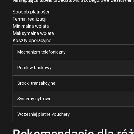
Następująca tabela przedstawia szczegółowe zestawienie 
Sposób płatności
Termin realizacji
Minimalna wpłata
Maksymalna wpłata
Koszty operacyjne
Mechanizm telefoniczny
Przelew bankowy
Środki transakcyjne
Systemy cyfrowe
Wcześniej płatne vouchery
Rekomendacje dla ró