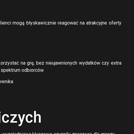
ienci mogą błyskawicznie reagować na atrakcyjne oferty
ykorzystać na grę, bez nieujawnionych wydatków czy extra
o spektrum odbiorców.
ownika
iczych