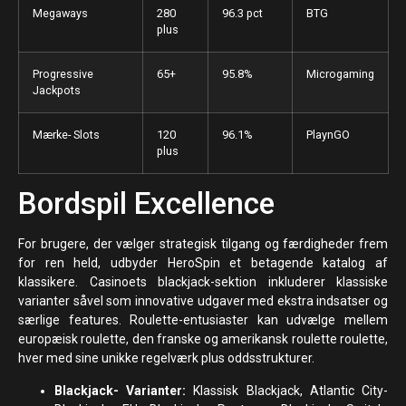
Megaways
280
96.3 pct
BTG
plus
Progressive
65+
95.8%
Microgaming
Jackpots
Mærke- Slots
120
96.1%
PlaynGO
plus
Bordspil Excellence
For brugere, der vælger strategisk tilgang og færdigheder frem
for ren held, udbyder HeroSpin et betagende katalog af
klassikere. Casinoets blackjack-sektion inkluderer klassiske
varianter såvel som innovative udgaver med ekstra indsatser og
særlige features. Roulette-entusiaster kan udvælge mellem
europæisk roulette, den franske og amerikansk roulette roulette,
hver med sine unikke regelværk plus oddsstrukturer.
Blackjack- Varianter:
Klassisk Blackjack, Atlantic City-