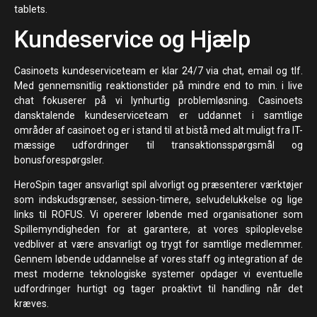
tablets.
Kundeservice og Hjælp
Casinoets kundeserviceteam er klar 24/7 via chat, email og tlf.
Med gennemsnitlig reaktionstider på mindre end to min. i live
chat fokuserer på vi lynhurtig problemløsning. Casinoets
dansktalende kundeserviceteam er uddannet i samtlige
områder af casinoet og er i stand til at bistå med alt muligt fra IT-
mæssige udfordringer til transaktionsspørgsmål og
bonusforespørgsler.
HeroSpin tager ansvarligt spil alvorligt og præsenterer værktøjer
som indskudsgrænser, session-timere, selvudelukkelse og lige
links til ROFUS. Vi opererer løbende med organisationer som
Spillemyndigheden for at garantere, at vores spiloplevelse
vedbliver at være ansvarligt og trygt for samtlige medlemmer.
Gennem løbende uddannelse af vores staff og integration af de
mest moderne teknologiske systemer opdager vi eventuelle
udfordringer hurtigt og tager proaktivt til handling når det
kræves.