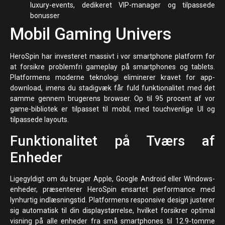
luxury-events, dedikeret VIP-manager og tilpassede
bonusser
Mobil Gaming Univers
HeroSpin har investeret massivt i vor smartphone platform for
at forsikre problemfri gameplay på smartphones og tablets.
Platformens moderne teknologi eliminerer kravet for app-
download, imens du stadigvæk får fuld funktionalitet med det
samme gennem brugerens browser. Op til 95 procent af vor
game-bibliotek er tilpasset til mobil, med touchvenlige UI og
tilpassede layouts.
Funktionalitet på Tværs af
Enheder
Ligegyldigt om du bruger Apple, Google Android eller Windows-
enheder, præsenterer HeroSpin ensartet performance med
lynhurtig indlæsningstid. Platformens responsive design justerer
sig automatisk til din displaystørrelse, hvilket forsikrer optimal
visning på alle enheder fra små smartphones til 12.9-tomme