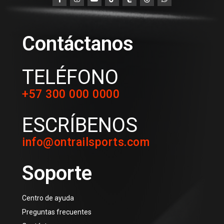
Contáctanos
TELÉFONO
+57 300 000 0000
ESCRÍBENOS
info@ontrailsports.com
Soporte
Centro de ayuda
Preguntas frecuentes