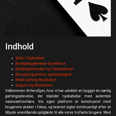
Indhold
Slots i Topkvalitet
Bordspilsoplevelser Excellence
Betalingsmetoder og Transaktioner
Bonusprogrammer og Kampagner
Mobil Gaming Revolution
Support og Assistance
Velkommen til HeroSpin, hvor vi har udviklet en bygget en særlig
gamingoplevelse, der blander nyskabelse med autentisk
casinoatmosfære. Vor egen platform er konstrueret med
brugerens ønsker i fokus, og teamet sigter kontinuerligt efter at
tilbyde enestående spilglæde til alle vores trofaste brugere. Med