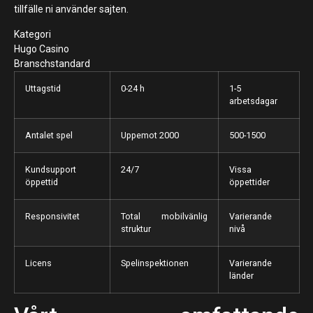
tillfälle ni använder sajten.
Kategori
Hugo Casino
Branschstandard
Uttagstid
0-24 h
1-5
arbetsdagar
Antalet spel
Uppemot 2000
500-1500
Kundsupport
24/7
Vissa
öppettid
öppettider
Responsivitet
Total mobilvänlig
Varierande
struktur
nivå
Licens
Spelinspektionen
Varierande
länder