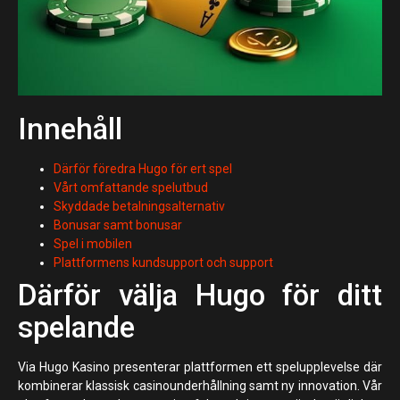
Innehåll
Därför föredra Hugo för ert spel
Vårt omfattande spelutbud
Skyddade betalningsalternativ
Bonusar samt bonusar
Spel i mobilen
Plattformens kundsupport och support
Därför välja Hugo för ditt
spelande
Via Hugo Kasino presenterar plattformen ett spelupplevelse där
kombinerar klassisk casinounderhållning samt ny innovation. Vår