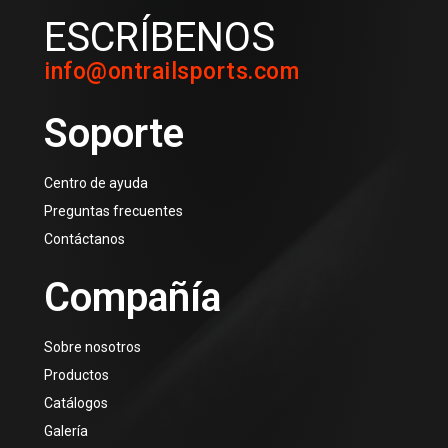
ESCRÍBENOS
info@ontrailsports.com
Soporte
Centro de ayuda
Preguntas frecuentes
Contáctanos
Compañía
Sobre nosotros
Productos
Catálogos
Galería