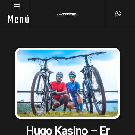
Menú
Hugo Kasino – Er