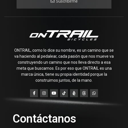
Suscribirme
ONTRAIL, como lo dice su nombre, es un camino que se
va haciendo al pedalear, cada pasión que nos mueve va
construyendo un camino que nos lleva directo a esa
meta que buscamos. Es por eso que ONTRAIL es una
marca única, tiene su propia identidad porque la
construimos juntos, de la mano.
Contáctanos