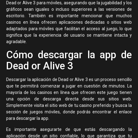
Dead or Alive 3 para móviles, asegurando que la jugabilidad y los
gráficos sean iguales o incluso superiores a las versiones de
escritorio. También es importante mencionar que muchos
casinos en línea ofrecen aplicaciones dedicadas o sitios web
adaptados para móviles que facilitan el acceso al juego, lo que
significa que la experiencia de usuario se mantiene intacta y
agradable.
Cómo descargar la app de
Dead or Alive 3
Descargar la aplicación de Dead or Alive 3 es un proceso sencillo
que te permitirá comenzar a jugar en cuestión de minutos. La
mayoría de los casinos en línea que ofrecen este juego tienen
una opción de descarga directa desde sus sitios web.
Simplemente visita el sitio web de tu casino preferido y busca la
sección de juegos móviles, donde podrás encontrar el enlace
para descargar la app.
Es importante asegurarte de que estás descargando la
aplicación desde un sitio confiable, lo que garantiza que tu