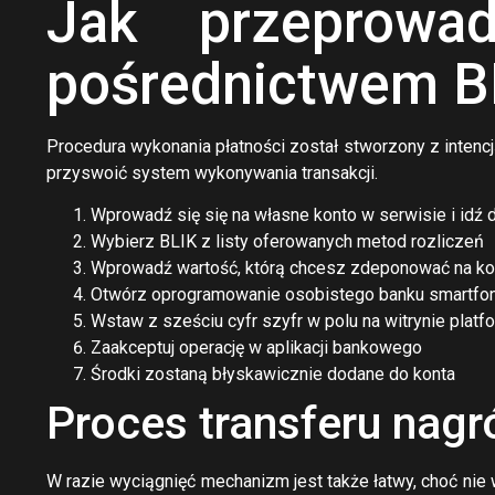
Jak przeprowad
pośrednictwem B
Procedura wykonania płatności został stworzony z intenc
przyswoić system wykonywania transakcji.
Wprowadź się się na własne konto w serwisie i idź d
Wybierz BLIK z listy oferowanych metod rozliczeń
Wprowadź wartość, którą chcesz zdeponować na ko
Otwórz oprogramowanie osobistego banku smartfon
Wstaw z sześciu cyfr szyfr w polu na witrynie platf
Zaakceptuj operację w aplikacji bankowego
Środki zostaną błyskawicznie dodane do konta
Proces transferu nagr
W razie wyciągnięć mechanizm jest także łatwy, choć nie 