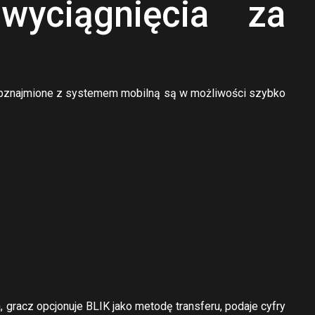
wyciągnięcia za
nieobznajmione z systemem mobilną są w możliwości szybko
 gracz opcjonuje BLIK jako metodę transferu, podaje cyfry