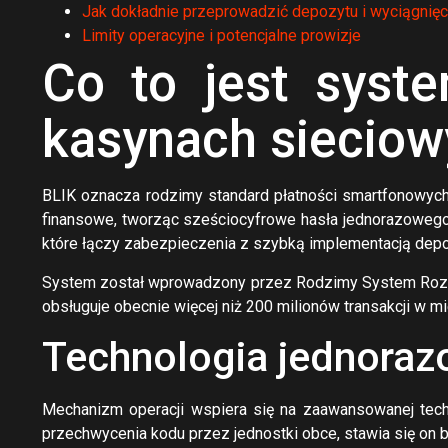
Jak dokładnie przeprowadzić depozytu i wyciągnię
Limity operacyjne i potencjalne prowizje
Co to jest syste
kasynach sieciow
BLIK oznacza rodzimy standard płatności smartfonowych,
finansowe, tworząc sześciocyfrowe hasła jednorazoweg
które łączy zabezpieczenia z szybką implementacją dep
System został wprowadzony przez Rodzimy System Rozlicz
obsługuje obecnie więcej niż 200 milionów transakcji w m
Technologia jednora
Mechanizm operacji wspiera się na zaawansowanej techno
przechwycenia kodu przez jednostki obce, stawia się on 