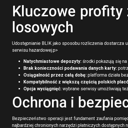
Kluczowe profity
losowych
Udostępnianie BLIK jako sposobu rozliczenia dostarcza uż
serwisu hazardowej.p>
Natychmiastowe depozyty:
środki pokazują się na
Brak konieczności podawania danych karty:
potrz
Osiągalność przez całą dobę:
platforma działa be
Kompatybilność z większą częścią polskich pla
Opcja wyciągnięć:
wybrane serwisy umożliwiają też
Ochrona i bezpie
Bezpieczeństwo operacji jest fundament zaufania pomięd
najbardziej chronionych narzędzi płatniczych dostępnych n