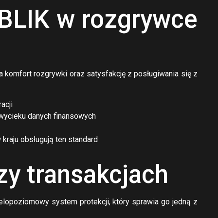
 BLIK w rozgrywce
a komfort rozgrywki oraz satysfakcję z posługiwania się z
acji
 wycieku danych finansowych
kraju obsługują ten standard
zy transakcjach
elopoziomowy system protekcji, który sprawia go jedną z