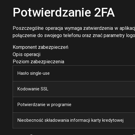
Potwierdzanie 2FA
Poszczególne operacja wymaga zatwierdzenia w aplikacji
połączenie do swojego telefonu oraz znać parametry logow
Komponent zabezpieczeń
Opis operacji
Poziom zabezpieczenia
Hasło single-use
Kodowanie SSL
Potwierdzanie w programie
Nieobecność składowania informacji karty kredytowej