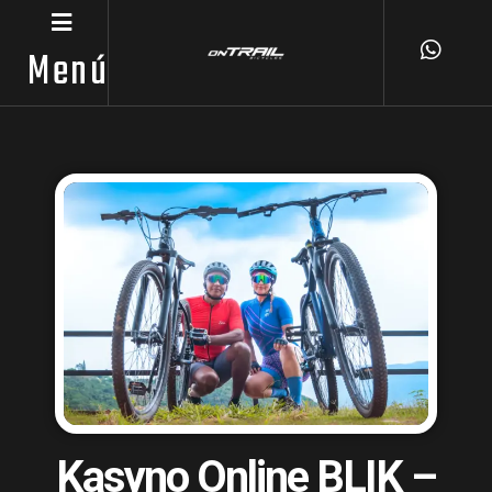
Menú
Kasyno Online BLIK –