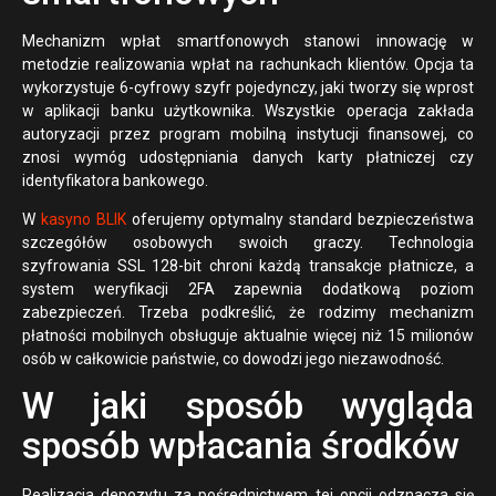
Mechanizm wpłat smartfonowych stanowi innowację w
metodzie realizowania wpłat na rachunkach klientów. Opcja ta
wykorzystuje 6-cyfrowy szyfr pojedynczy, jaki tworzy się wprost
w aplikacji banku użytkownika. Wszystkie operacja zakłada
autoryzacji przez program mobilną instytucji finansowej, co
znosi wymóg udostępniania danych karty płatniczej czy
identyfikatora bankowego.
W
kasyno BLIK
oferujemy optymalny standard bezpieczeństwa
szczegółów osobowych swoich graczy. Technologia
szyfrowania SSL 128-bit chroni każdą transakcje płatnicze, a
system weryfikacji 2FA zapewnia dodatkową poziom
zabezpieczeń. Trzeba podkreślić, że rodzimy mechanizm
płatności mobilnych obsługuje aktualnie więcej niż 15 milionów
osób w całkowicie państwie, co dowodzi jego niezawodność.
W jaki sposób wygląda
sposób wpłacania środków
Realizacja depozytu za pośrednictwem tej opcji odznacza się