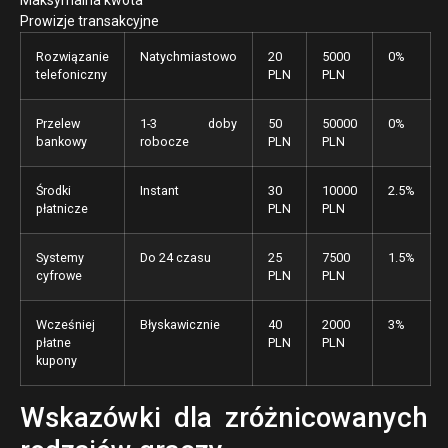
Maksymalna kwota
Prowizje transakcyjne
Rozwiązanie
Natychmiastowo
20
5000
0%
telefoniczny
PLN
PLN
Przelew
1-3 doby
50
50000
0%
bankowy
robocze
PLN
PLN
Środki
Instant
30
10000
2.5%
płatnicze
PLN
PLN
Systemy
Do 24 czasu
25
7500
1.5%
cyfrowe
PLN
PLN
Wcześniej
Błyskawicznie
40
2000
3%
płatne
PLN
PLN
kupony
Wskazówki dla zróżnicowanych