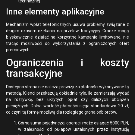
technicznej
Inne elementy aplikacyjne
Mechanizm wpłat telefonicznych usuwa problemy związane z
długim czasem czekania na przelew tradycyjny. Gracze mogą
błyskawicznie działać na korzystne kampanie limitowane, nie
tracąc możliwości do wykorzystania z ograniczonych ofert
premiowych.
Ograniczenia i koszty
transakcyjne
Dostępna strona nie nalicza prowizji za płatności wykonywane tą
metodą. Klienci przekazują dokładnie tyle, ile zamierzają wydać
na rozrywkę, bez ukrytych opłat czy dalszych obciążeń
pieniężnych. Dolna wartość płatności sięga standardowo 20 zł,
co czyni tę formę możliwą dla rozległego grona odbiorców.
Górna suma pojedynczej operacji może osiągać 5000 PLN,
w zależności od pułapów ustalonych przez instytucję