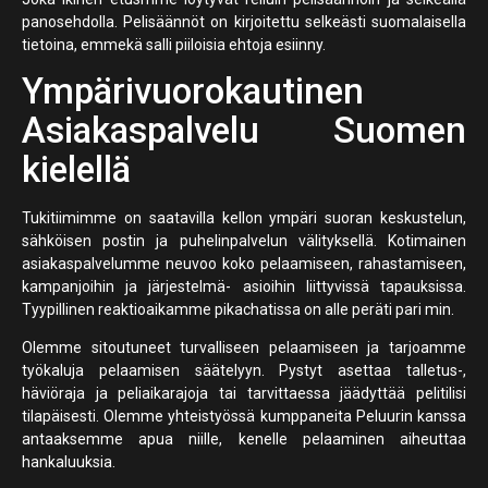
panosehdolla. Pelisäännöt on kirjoitettu selkeästi suomalaisella
tietoina, emmekä salli piiloisia ehtoja esiinny.
Ympärivuorokautinen
Asiakaspalvelu Suomen
kielellä
Tukitiimimme on saatavilla kellon ympäri suoran keskustelun,
sähköisen postin ja puhelinpalvelun välityksellä. Kotimainen
asiakaspalvelumme neuvoo koko pelaamiseen, rahastamiseen,
kampanjoihin ja järjestelmä- asioihin liittyvissä tapauksissa.
Tyypillinen reaktioaikamme pikachatissa on alle peräti pari min.
Olemme sitoutuneet turvalliseen pelaamiseen ja tarjoamme
työkaluja pelaamisen säätelyyn. Pystyt asettaa talletus-,
häviöraja ja peliaikarajoja tai tarvittaessa jäädyttää pelitilisi
tilapäisesti. Olemme yhteistyössä kumppaneita Peluurin kanssa
antaaksemme apua niille, kenelle pelaaminen aiheuttaa
hankaluuksia.