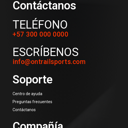
Contáctanos
TELÉFONO
+57 300 000 0000
ESCRÍBENOS
info@ontrailsports.com
Soporte
Centro de ayuda
Preguntas frecuentes
Contáctanos
Compañía