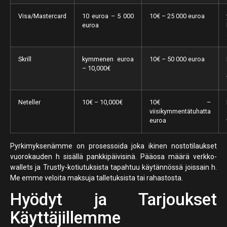
Visa/Mastercard
10 euroa – 5 000
10€ – 25 000 euroa
euroa
Skrill
kymmenen euroa
10€ – 50 000 euroa
– 10,000€
Neteller
10€ – 10,000€
10€ –
viisikymmentätuhatta
euroa
Pyrkimyksenämme on prosessoida joka ikinen nostotilaukset
vuorokauden h sisällä pankkipäivisinä. Pääosa määrä verkko-
wallets ja Trustly-kotiutuksista tapahtuu käytännössä joissain h.
Me emme veloita maksuja talletuksista tai rahastosta.
Hyödyt ja Tarjoukset
Käyttäjillemme