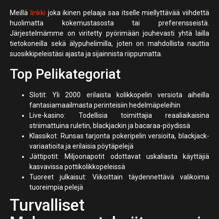
Meillä
linkki
joka ikinen pelaaja saa itselle miellyttävää viihdettä
huolimatta kokemustasosta tai preferensseistä.
Järjestelmämme on viritetty pyörimään jouhevasti yhtä lailla
tietokoneilla sekä älypuhelimilla, joten on mahdollista nauttia
suosikkipeleistäsi ajasta ja sijainnista riippumatta.
Top Pelikategoriat
Slotit: Yli 2000 erilaista kolikkopelin versiota aiheilla
fantasiamaailmasta perinteisiin hedelmäpeleihin
Live-kasino: Todellisia toimittajia reaaliaikaisina
striimattuina ruletin, blackjackin ja bacaraa-pöydissä
Klassikot: Runsas tarjonta pokeripelin versioita, blackjack-
variaatioita ja erilaisia pöytäpelejä
Jättipotit: Miljoonapotit odottavat uskaliasta käyttäjiä
kasvavissa pottikolikkopeleissä
Tuoreet julkaisut: Viikoittain täydennettävä valikoima
tuoreimpia pelejä
Turvalliset