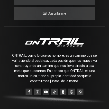
Suscribirme
ONTRAIL, como lo dice su nombre, es un camino que se
va haciendo al pedalear, cada pasión que nos mueve va
construyendo un camino que nos lleva directo a esa
meta que buscamos. Es por eso que ONTRAIL es una
marca única, tiene su propia identidad porque la
construimos juntos, de la mano.