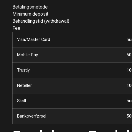
Betalingsmetode
Minimum deposit
Behandlingstid (withdrawal)
Fee
Visa/Master Card
hu
Mobile Pay
50
Trustly
10
Neteller
10
Skrill
hu
Bankoverførsel
50