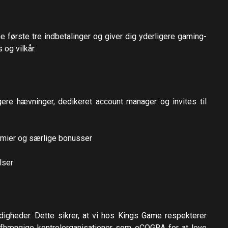
ørste tre indbetalinger og giver dig yderligere gaming-
 og vilkår.
ere hævninger, dedikeret account manager og invites til
æmier og særlige bonusser
lser
igheder. Dette sikrer, at vi hos Kings Game respekterer
f uafhængige kontrolorganisationer som eCOGRA for at love