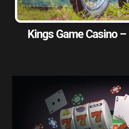
Kings Game Casino – De