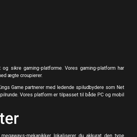
 og sikre gaming-platforme. Vores gaming-platform har
 med ægte croupierer.
os Kings Game partnerer med ledende spiludbydere som Net
pilrunde. Vores platform er tilpasset til både PC og mobil
ter
l megaways-mekanikker lokaliserer du akkurat den type