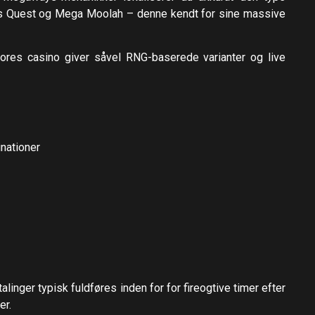
nzos Quest og Mega Moolah – denne kendt for sine massive
. Vores casino giver såvel RNG-baserede varianter og live
nationer
linger typisk fuldføres inden for for fireogtive timer efter
er.