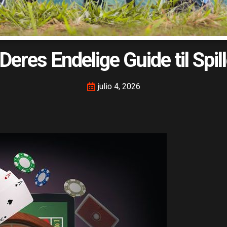
res Endelige Guide til Spill
julio 4, 2026