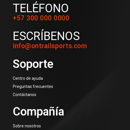
TELÉFONO
+57 300 000 0000
ESCRÍBENOS
info@ontrailsports.com
Soporte
Centro de ayuda
Preguntas frecuentes
Contáctanos
Compañía
Sobre nosotros