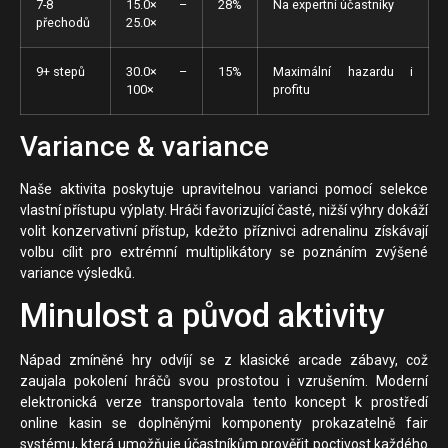
7-8
15.0× –
28%
Na expertní účastníky
přechodů
25.0×
9+ stepů
30.0× –
15%
Maximální hazardu i
100×
profitu
Variance & variance
Naše aktivita poskytuje upravitelnou varianci pomocí selekce
vlastní přístupu výplaty. Hráči favorizující časté, nižší výhry dokáží
volit konzervativní přístup, kdežto příznivci adrenalinu získávají
volbu cílit pro extrémní multiplikátory se poznáním zvýšené
variance výsledků.
Minulost a původ aktivity
Nápad zmíněné hry odvíjí se z klasické arcade zábavy, což
zaujala pokolení hráčů svou prostotou i vzrušením. Moderní
elektronická verze transportovala tento koncept k prostředí
online kasin se doplněnými komponenty prokazatelně fair
systému, která umožňuje účastníkům prověřit poctivost každého