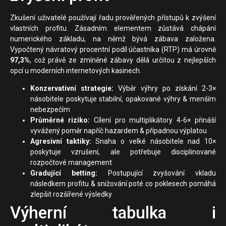
Zkušení uživatelé používají řadu prověřených přístupů k zvýšení
vlastních profitu. Zásadním elementem zůstává chápání
numerického základu, na němž bývá zábava založena.
Vypočtený návratový procentní podíl účastníka (RTP) má úrovně
97,3%
, což právě ze zmíněné zábavy dělá určitou z nejlepších
opcí u moderních internetových kasinech.
Konzervativní strategie:
Výběr výhry po získání 2-3×
násobitele poskytuje stabilní, opakované výhry & menším
nebezpečím
Průměrné riziko:
Cílení pro multiplikátory 4-6× přináší
vyvážený poměr napříč hazardem & případnou výplatou
Agresivní taktiky:
Snaha o velké násobitele nad 10×
poskytuje vzrušení, ale potřebuje disciplinované
rozpočtové management
Gradující betting:
Postupující zvyšování vkladu
následkem profitu & snižování poté co poklesech pomáhá
zlepšit rozšířené výsledky
Výherní tabulka i