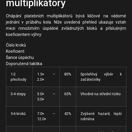
multiplikátory
Chápání platebních multiplikátorů bývá klíčové na vědomé
jednání v průběhu kola. Níže uvedená přehled ukazuje vztah
mezi množstvím úspěšně zvládnutých bloků a příslušným
koeficientem výhry:
Číslo kroků
Koeficient
Šance úspěchu
Doporučená taktika
1-2
1.5× –
85%
Spolehlivý výběr k
přechody
2.0×
začátečníky
3-4 stepy
3.0× –
65%
Vhodné na střední riziko
5.0×
5-6 kroků
7.0× –
42%
Zvýšené hazard, lepší
12.0×
odměna