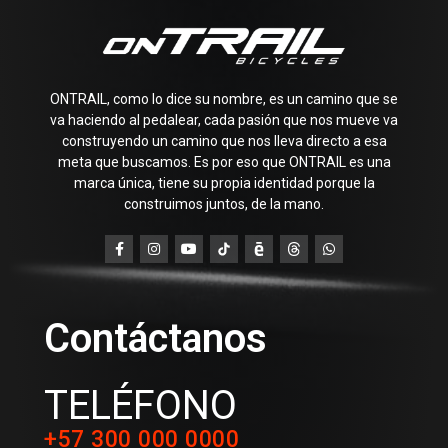
ONTRAIL, como lo dice su nombre, es un camino que se
va haciendo al pedalear, cada pasión que nos mueve va
construyendo un camino que nos lleva directo a esa
meta que buscamos. Es por eso que ONTRAIL es una
marca única, tiene su propia identidad porque la
construimos juntos, de la mano.
Contáctanos
TELÉFONO
+57 300 000 0000