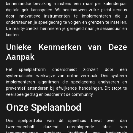
binnenlandse bevolking minstens één maal per kalenderjaar
digitale gok kansspelen. Wij beschouwen zulke plicht serieus
door innovatieve instrumenten te implementeren die u
ondersteunen je speelgedrag te volgen en grenzen te instellen.
De reality-checks herinneren je geregeld naar je sessieduur en
kosten.
Unieke Kenmerken van Deze
Aanpak
Het speelplatform onderscheidt zichzelf door een
systematische werkwijze van online vermaak. Ons systeem
implementeren algoritmen die speelgedrag analyseren en
preventief attenderen bij afwijkende handelingen. Dit stopt te
veel speelgedrag en beschermt de community.
Onze Spelaanbod
Ons spelportfolio van dit speelhuis bevat over dan
tweeëneenhalf duizend uiteenlopende titels van
toonaangevende providers. Variërend van traditionele