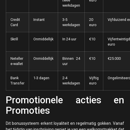
twee
euro
werkdagen
Credit
Instant
3-5
20
Vijfduizend e
Card
werkdagen
euro
Skrill
Onmiddellijk
In 24 uur
€10
Vijfentwintig
euro
Neteller
Onmiddellijk
Binnen 24
€10
€25.000
e-wallet
uur
Bank
1-3 dagen
2-4
Vijftig
Ongelimiteer
Transfer
werkdagen
euro
Promotionele acties en
Promoties
Dit bonussysteem erkent loyaliteit en regelmatig gokken. Vanaf
het tijdstip van inschrijving geniet je van een welkomstpakket dat