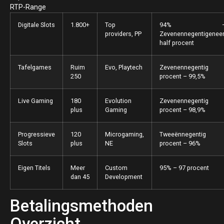
RTP-Range
Digitale Slots
1.800+
Top
94% 
providers, PP
Zevenennegentigenee
half procent
Tafelgames
Ruim
Evo, Playtech
Zevenennegentig
250
procent – 99,5%
Live Gaming
180
Evolution
Zevenennegentig
plus
Gaming
procent – 98,9%
Progressieve
120
Microgaming,
Tweeënnegentig
Slots
plus
NE
procent – 96%
Eigen Titels
Meer
Custom
95% – 97 procent
dan 45
Development
Betalingsmethoden
Overzicht