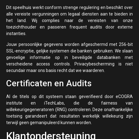
Dit speelhuis werkt conform strenge regulering en beschikt over
alle vereiste vergunningen om legaal diensten aan te bieden in
het land. Wij complies naar de vereisten van onze
toezichthouder en passeren frequent audits door externe
instanties.
Jouw persoonlijke gegevens worden afgeschermd met 256-bit
SSL-encryptie, gelijke systemen die banken gebruiken. We slaan
gevoelige informatie op in beveiligde databanken met
verscheidene access controls. Privacybescherming is niet
secundair maar ons basis recht dat we waarderen.
Certificaten en Audits
Al de titels op dit systeem staan geverifieerd door eCOGRA
institute en iTechLabs, die de fairness van
willekeurigegeneratoren (RNG) controleren. Deze onafhankelijke
toetsing garandeert dat resultaten werkelijk willekeurig zijn
terwijl geen gemanipuleerd kunnen worden.
Klantondersteuning