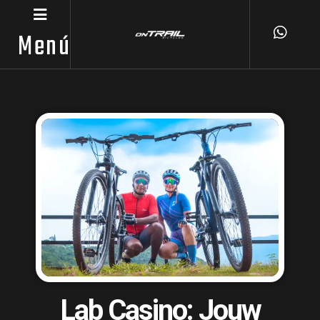
Menú
Lab Casino: Jouw