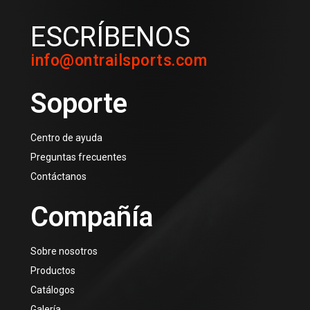
ESCRÍBENOS
info@ontrailsports.com
Soporte
Centro de ayuda
Preguntas frecuentes
Contáctanos
Compañía
Sobre nosotros
Productos
Catálogos
Galería