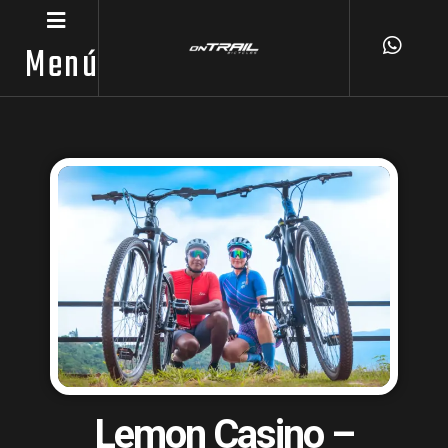
Menú
Lemon Casino –