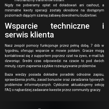
mechanizmy transferów instant
Nigdy nie pobieramy opłat od doładowań ani cashout, a
minimalne kwoty operacji zostały określone na dostępnym
poziomach dającym szansę zabawę dowolnemu budżetowi.
Wsparcie techniczne i
serwis klienta
Nasz zespół pomocy funkcjonuje przez pełną dobę, 7 dób w
tygodniu, oferując wsparcie w mowie polskim. Gracze mogą
kontaktować się z supportem poprzez czat na żywo, e-mail lub
dzwoniąc. Średni czas odpowiedzi na czacie to pod dwóch
minuty, czym zapewnia szybkie rozwiązywanie problemów.
Baza wiedzy posiada dokładne poradniki odnośnie zapisu,
sprawdzenia profilu, zasad bonusów oraz zaradzania typowych
problemów informatycznych. Cyklicznie aktualizujemy sekcję
FAQ o najbardziej zadawane kwestie przez community graczy.