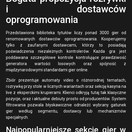
i dostawców
oprogramowania
Przedstawiona biblioteka tytułów liczy ponad 3000 gier od
renomowanych dostawców oprogramowania. Kooperujemy
tylko z zaufanymi dostawcami, którzy to posiadają
poświadczenia niezależnych kontrolerów. Każda gra jest
poddawana szczegółowe kontrole kontrolujące prawdziwość
generatora wartości losowych oraz spójność z
międzynarodowymi standardami gier online.
Zbiór prezentuje automaty video o różnorodnej tematach,
rozrywkę przy stole w licznych wariantach oraz sekcję kasyna na
live z eksperckimi krupierami. Klienci odkryją tutaj tak klasyczne
pozycje, oraz i aktualne debiuty prosto od producentów. System
filtrowania pozwala błyskawicznie odnaleźć wybrany gatunek
gier według segmentu, dostawcy lub mechanizmów
specjalnych.
Najpopularniejsze sekcje gier w