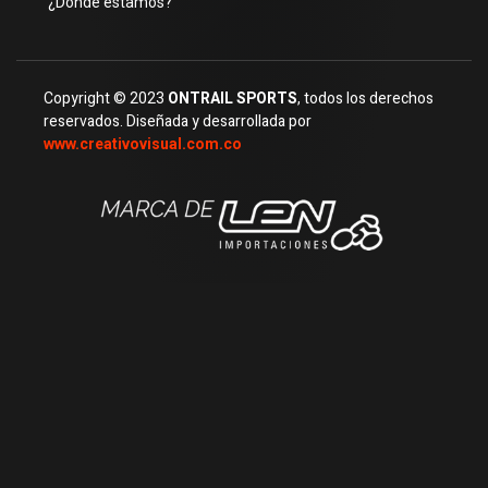
¿Dónde estamos?
Copyright © 2023
ONTRAIL SPORTS
, todos los derechos
reservados. Diseñada y desarrollada por
www.creativovisual.com.co