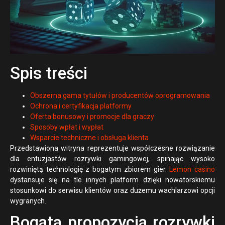
Spis treści
Obszerna gama tytułów i producentów oprogramowania
Ochrona i certyfikacja platformy
Oferta bonusowy i promocje dla graczy
Sposoby wpłat i wypłat
Wsparcie techniczne i obsługa klienta
Przedstawiona witryna reprezentuje współczesne rozwiązanie
dla entuzjastów rozrywki gamingowej, spinając wysoko
rozwiniętą technologię z bogatym zbiorem gier.
Lemon casino
dystansuje się na tle innych platform dzięki nowatorskiemu
stosunkowi do serwisu klientów oraz dużemu wachlarzowi opcji
wygranych.
Bogata propozycja rozrywki